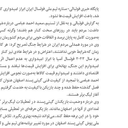
پایگاه خبری فوتبالی- ستاره تیم ملی فوتسال ایران ابراز امیدوار
شد، باعث افزایش قیمت‌ها نشود.
به گزارش فوتبالی و به نقل از تسنیم، سعید احمد عباسی درباره ش
داشت: مردم باید در روزهای سخت کنار هم باشند؛ وگرنه کسی
به‌صورت کامل به پایان برسد و اتفاقات خوبی برای مردم کشورمان ب
وی در مورد همدلی مردم ایران در شرایط جنگ تصریح کرد: هر کاری
زمان که شرایط خوبی نداشتند، اعتراض و در شرایط عادی نیز کنار ه
مرد سال ۲۰۲۳ فوتسال آسیا با ابراز امیدواری به عدم 
امیدوارم این جنگ، بهانه‌ای برای افزایش قیمت‌ها نباشد و مس
اقتصادی داشتند و امیدوارم قیمت کالاها به‌صورت نجومی افزایش 
احمد عباسی با تمجید از کیفیت فنی گیتی‌پسند اصفهان عنوان کرد
فصل گذشته حفظ شده و چند بازیکن باکیفیت به خدمت گرفتیم. خدا
آغاز لیگ برتر هستند.
وی درباره وضعیت بازیکنان گیتی‌پسند در تعطیلات لیگ برتر گفت:
تعدادی از آنها در اصفهان ماندند. بازیکن حرفه‌ای در تعطیلی مسا
خود را در این برهه حفظ کند، می‌تواند نتیجه بهتری بگیرد. تلاش کر
ملی‌پوش گیتی‌پسند اصفهان در مورد تغییر برنامه‌های تیم ملی و ل