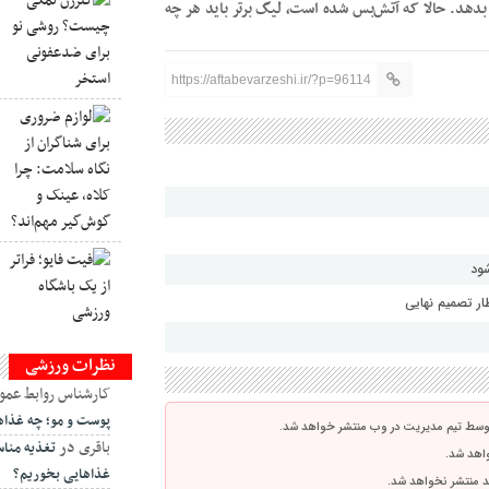
دهد. حالا که آتش‌بس شده است، لیگ برتر باید هر چه
https://aftabevarzeshi.ir/?p=96114
شود
نظرات ورزشی
کارشناس روابط عمو
پوست و مو؛ چه غذاه
توسط تیم مدیریت در وب منتشر خواهد شد.
باقری
در
تغذیه منا
واهد شد.
غذاهایی بخوریم؟
اشد منتشر نخواهد شد.