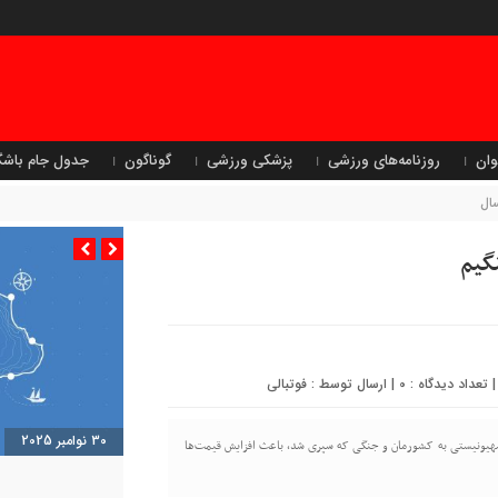
وان
روزنامه‌های ورزشی
پزشکی ورزشی
گوناگون
جدول جام باشگ
سال
نگیم
0
| ارسال توسط :
فوتبالی
30 نوامبر 2025
یم صهیونیستی به کشورمان و جنگی که سپری شد، باعث افزایش قیمت‌ها