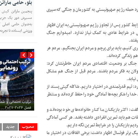
بلو، حامی مارا
ی کرد حمله رژیم صهیونیستی به کشورمان و جنگی که سپری
به‌عنوان حامی اصلی ک
رایط کشور پس از تجاوز رژیم صهیونیستی به ایران اظهار
ورزشی ایستاده تا تجربه 
 در شرایط عادی به کمک نیاز ندارد. امیدوارم جنگ
یفتد.
 کنیم، باید برای پرچم و مردم ایران بجنگیم. مردم هر
م زندگی کرده‌اند.
اعمال اثر جنگ بر وضعیت اقتصادی مردم ایران خاطرنشان کرد:
ئولان به فکر مردم باشند. مردم قبل از جنگ هم مشکل
نیابد.
: تیم قدرتمندی در اختیار داریم. شاکله گیتی‌پسند از
 را شکر بچه‌ها آمادگی خود را حفظ کرده‌اند و منتظر
ترکیب احتمالی و شمار
فصل ۲۰۲۶-۲۰۲۷
 اکثر بازیکنان ما کنار خانواده‌های خود بوده‌اند و
بقات هم باید تمرین انفرادی داشته باشد. هر کسی آمادگی
دیم بازیکنان را در شرایط تمرین نگه داریم.
محبوب
جدید
یگ برتر فوتسال اظهار داشت: برخی اتفاقات در اختیار ما