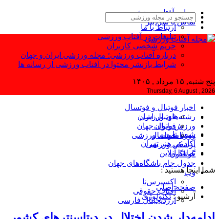
درباره آفتاب ورزشی
تماس با سردبیر
ارتباط با ما
تبلیغات در آفتاب ورزشی
حریم شخصی کاربران
درباره آفتاب ورزشی؛ مجله ورزشی ایران و جهان
شرایط بازنشر محتوا در آفتاب ورزشی از رسانه ها
پنج شنبه, ۱۵ مرداد , ۱۴۰۵
Thursday, 6 August , 2026
اخبار فوتبال و فوتسال
رشته‌های ورزشی
فوتبال ایران
ورزش بانوان
فوتبال جهان
شیش‌تا
فوتسال
روزنامه‌های ورزشی
آکادمی هنر تهران
پزشکی ورزشی
تماشا آنلاین
گوناگون
جدول جام باشگاه‌های جهان
شما اینجا هستید :
وب
اکسپرس‌نا
صفحه اصلی
آفتاب حقوقی
آرشیو :
تکنولوژی
ارزدیجیتال فارسی
ادامه‌دار شدن اختلال در دیتاسنترهای کشور