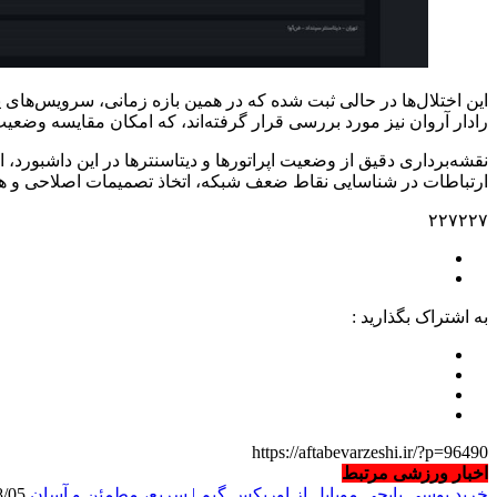
این اختلال‌ها در حالی ثبت شده که در همین بازه زمانی، سرویس‌های پ
رادار آروان نیز مورد بررسی قرار گرفته‌اند، که امکان مقایسه وضعیت 
نقشه‌برداری دقیق از وضعیت اپراتورها و دیتاسنترها در این داشبورد، 
ارتباطات در شناسایی نقاط ضعف شبکه، اتخاذ تصمیمات اصلاحی و همچ
۲۲۷۲۲۷
به اشتراک بگذارید :
https://aftabevarzeshi.ir/?p=96490
اخبار ورزشی مرتبط
خرید یوسی پابجی موبایل از اوریکس گیم | سریع، مطمئن و آسان
2026/08/05