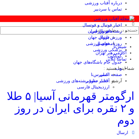
درباره آفتاب ورزشی
تماس با سردبیر
اخبار فوتبال و فوتسال
رشته‌های ورزشی
فوتبال ایران
ورزش بانوان
فوتبال جهان
فوتسال
روزنامه‌های ورزشی
شیش‌تا
پزشکی ورزشی
آکادمی هنر تهران
گوناگون
تماشا آنلاین
جدول جام باشگاه‌های جهان
وب
ما اینجا هستید :
صفحه اصلی
اکسپرس‌نا
آرشیو :
آفتاب حقوقی
اخبار سایر رشته‌های ورزشی
ارزدیجیتال فارسی
ارگومتر قهرمانی آسیا| ۵ طلا
و ۲ نقره برای ایران در روز
وم
ارسال