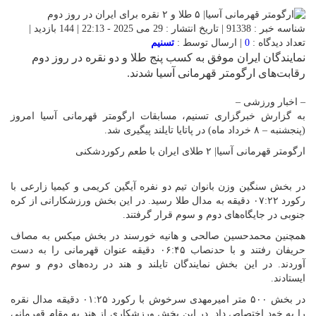
شناسه خبر : 91338 | تاریخ انتشار : 29 می 2025 - 22:13 | 144 بازدید |
عداد دیدگاه :
0
| ارسال توسط :
تسنیم
مایندگان ایران موفق به کسب پنج طلا و دو نقره در روز دوم
قابت‌های ارگومتر قهرمانی آسیا شدند.
 اخبار ورزشی –
ه گزارش خبرگزاری تسنیم، مسابقات ارگومتر قهرمانی آسیا امروز
نجشنبه – ۸ خرداد ماه) در پاتایا تایلند پیگیری شد.
رگومتر قهرمانی آسیا| ۲ طلای ایران با طعم رکوردشکنی
ر بخش سنگین وزن بانوان تیم دو نفره آیگین کریمی و کیمیا زارعی با
رکورد ۰۷:۲۲ دقیقه به مدال طلا رسید. در این بخش ورزشکارانی از کره
نوبی در جایگاه‌های دوم و سوم قرار گرفتند.
مچنین محمدحسین صالحی و هانیه خورسند در بخش میکس به مصاف
حریفان رفتند و با حدنصاب ۰۶:۴۵ دقیقه عنوان قهرمانی را به دست
وردند. در این بخش نمایندگان تایلند و هند در رده‌های دوم و سوم
یستادند.
در بخش ۵۰۰ متر امیرمهدی سرخوش با رکورد ۰۱:۲۵ دقیقه مدال نقره
ا به خود اختصاص داد. در این بخش ورزشکاری از هند به مقام قهرمانی