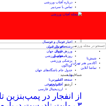
درباره آفتاب ورزشی
تماس با سردبیر
اخبار فوتبال و فوتسال
رشته‌های ورزشی
فوتبال ایران
ورزش بانوان
فوتبال جهان
فوتسال
روزنامه‌های ورزشی
شیش‌تا
پزشکی ورزشی
آکادمی هنر تهران
گوناگون
تماشا آنلاین
جدول جام باشگاه‌های جهان
وب
شما اینجا هستید :
صفحه اصلی
اکسپرس‌نا
آرشیو :
تکنولوژی
آفتاب حقوقی
ارزدیجیتال فارسی
از انفجار در پمپ‌بنزین تا
۳ روایت نادرست درباره موبایل