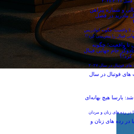
الی و شماره پیراهن
ال مادرید در فصل
 تا واقعیت؛ چگونه
دوگر جام جهانی فینال
 کرد!؟
 های فوتبال در سال
د: بارسا هیچ بهانه‌‌ای
ا در رده های زنان و