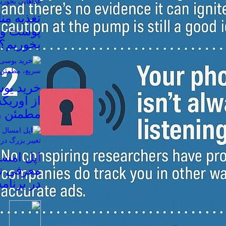
تغذیه م
پوست و م
بخوریم؟
خرید یوس
از اوریک
مطمئن و
معرفی نم
در برنام