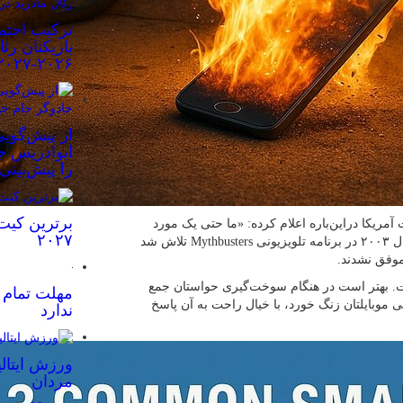
ترکیب احتم
بازیکنان رئ
۲۰۲۶-۲۰۲۷
از پیش‌گویی
ابوادریس جا
را پیش‌بینی
برترین کیت
مریکا دراین‌باره اعلام کرده: «ما حتی یک مورد
۲۰۲۷
انفجار ناشی از تلفن همراه را هم ثبت نکرده‌ایم.» حتی در سال ۲۰۰۳ در برنامه تلویزیونی Mythbusters تلاش شد
 موفق نشدند.
ست. بهتر است در هنگام سوخت‌گیری حواستان جمع
مهلت تمام ش
شی موبایلتان زنگ خورد، با خیال راحت به آن پاسخ
ندارد
ورزش ایتالی
مردان