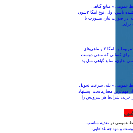
 عمومی » منابع گیاهی
می‌تونن کمک‌کننده باشن، ولی نوع امگا ۳شون
ته. در صورت نیاز، مشورت با
رای...
باقری » بخش مربوط به امگا ۳ و ماهی‌های
. برای کسانی که ماهی دوست
ی ندارن، منابع گیاهی مثل بذ...
ط عمومی » بله، سرعت تحویل
ز مهم‌ترین معیارهاست. پیشنهاد
ز خرید، شرایط هر سرویس را
شی
بط عمومی
در
تغذیه مناسب
وست و مو؛ چه غذاهایی