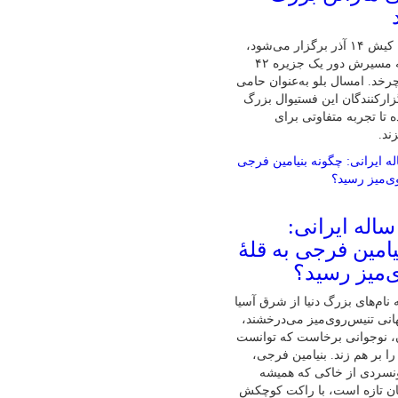
پنجمین ماراتن کیش ۱۴ آذر برگزار می‌شود،
تنها ماراتنی که مسیرش دور یک جزیره ۴۲
رخد. امسال بلو به‌عنوان حامی
زارکنندگان این فستیوال بزرگ
 تا تجربه متفاوتی برای
ند.
ابغهٔ ۱۶ ساله ایرانی:
امین فرجی به قلهٔ
‌میز رسید؟
نام‌های بزرگ دنیا از شرق آسیا
نی تنیس‌روی‌میز می‌درخشند،
ان، نوجوانی برخاست که توانست
ا بر هم زند. بنیامین فرجی،
ونسردی از خاکی که همیشه
ان تازه است، با راکت کوچکش