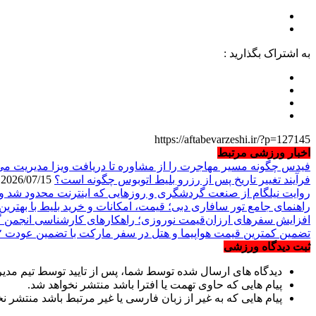
به اشتراک بگذارید :
https://aftabevarzeshi.ir/?p=127145
اخبار ورزشی مرتبط
فیدس چگونه مسیر مهاجرت را از مشاوره تا دریافت ویزا مدیریت می
فرآیند تغییر تاریخ پس از رزرو بلیط اتوبوس چگونه است؟
2026/07/15
روایت نیلگام از صنعت گردشگری و روزهایی که اینترنت محدود شد و 
راهنمای جامع تور سافاری دبی؛ قیمت، امکانات و خرید بلیط با بهترین 
افزایش سفرهای ارزان‌قیمت نوروزی؛ راهکارهای کارشناسی انجمن گ
تضمین کمترین قیمت هواپیما و هتل در سفر مارکت با تضمین عودت ۲ برابری مابه التفاوت
ثبت دیدگاه ورزشی
دیدگاه های ارسال شده توسط شما، پس از تایید توسط تیم مدی
پیام هایی که حاوی تهمت یا افترا باشد منتشر نخواهد شد.
پیام هایی که به غیر از زبان فارسی یا غیر مرتبط باشد منتشر ن