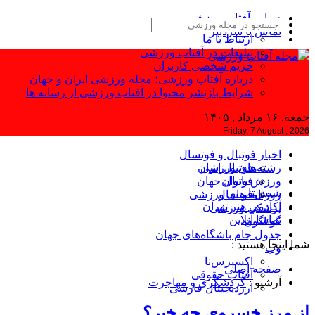
درباره آفتاب ورزشی
تماس با سردبیر
ارتباط با ما
تبلیغات در آفتاب ورزشی
حریم شخصی کاربران
درباره آفتاب ورزشی؛ مجله ورزشی ایران و جهان
شرایط بازنشر محتوا در آفتاب ورزشی از رسانه ها
جمعه, ۱۶ مرداد , ۱۴۰۵
Friday, 7 August , 2026
اخبار فوتبال و فوتسال
رشته‌های ورزشی
فوتبال ایران
ورزش بانوان
فوتبال جهان
شیش‌تا
فوتسال
روزنامه‌های ورزشی
آکادمی هنر تهران
پزشکی ورزشی
تماشا آنلاین
گوناگون
جدول جام باشگاه‌های جهان
شما اینجا هستید :
وب
اکسپرس‌نا
صفحه اصلی
آفتاب حقوقی
آرشیو :
گردشگری و مهاجرت
ارزدیجیتال فارسی
از مرز خسروی چه خبر؟