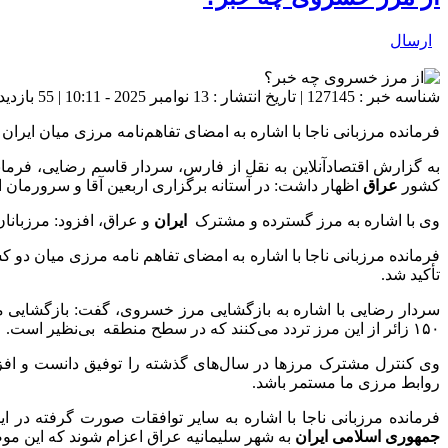
ارسال
شناسه خبر : 127145 | تاریخ انتشار : 13 نوامبر 2025 - 10:11 | 55 بازدید | تعداد دیدگاه :
فرمانده مرزبانی ناجا با اشاره به امضای تفاهم‌نامه مرزی میان ایران و عراق، از تردد روزانه ۱۵۰ زائر از مرز خ
به گزارش اقتصادآنلاین به نقل از فارس، سردار قاسم رضایی، فرمان
کشور
عراق
اظهار داشت: در آستانه برگزاری اربعین آقا و سرورمان ا
وی با اشاره به مرز گسترده و مشترک
ایران
و عراق، افزود: مرزبانا
فرمانده مرزبانی ناجا با اشاره به امضای تفاهم نامه مرزی میان دو ک
تأکید شد.
سردار رضایی با اشاره به بازگشایی مرز خسروی، گفت: بازگشایی م
۱۵۰ زائر از این مرز تردد می‌کنند که در سطح منطقه بی‌نظیر است.
وی کنترل مشترک مرزها در سال‌های گذشته را توفیق دانست و افزود
روابط مرزی ما مستمر باشد.
فرمانده مرزبانی ناجا با اشاره به سایر توافقات صورت گرفته در
جمهوری اسلامی ایران
به شهر سلیمانیه عراق اعزام شوند که این م