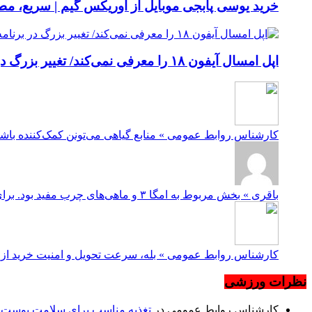
خرید یوسی پابجی موبایل از اوریکس گیم | سریع، م
اپل امسال آیفون ۱۸ را معرفی نمی‌کند/ تغییر بزرگ در برنامه عرضه آیفون‌ها
کارشناس روابط عمومی » منابع گیاهی می‌تونن کمک‌کننده باشن، ولی نوع امگا ۳شون با ماهی متفاوته. در صورت نیاز، 
باقری » بخش مربوط به امگا ۳ و ماهی‌های چرب مفید بود. برای کسانی که ماهی دوست ندارن یا دسترسی ندارن، منابع گیاهی مثل بذ...
کارشناس روابط عمومی » بله، سرعت تحویل و امنیت خرید از مه
نظرات ورزشی
کارشناس روابط عمومی
در
تغذیه مناسب برای سلامت پوست و 