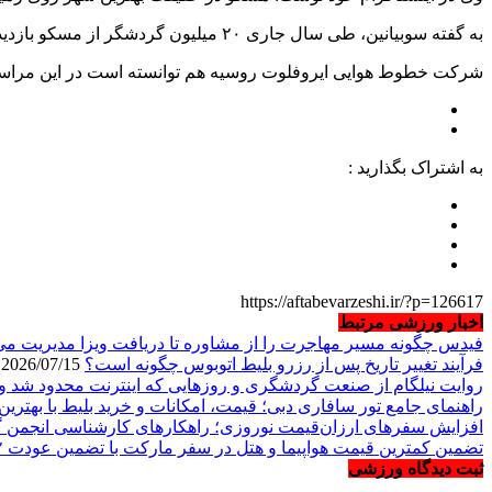
به گفته سوبیانین، طی سال جاری ۲۰ میلیون گردشگر از مسکو بازدید کرده‌اند.
شرکت خطوط هوایی ایروفلوت روسیه هم توانسته است در این مراسم هم
به اشتراک بگذارید :
https://aftabevarzeshi.ir/?p=126617
اخبار ورزشی مرتبط
فیدس چگونه مسیر مهاجرت را از مشاوره تا دریافت ویزا مدیریت می
فرآیند تغییر تاریخ پس از رزرو بلیط اتوبوس چگونه است؟
2026/07/15
روایت نیلگام از صنعت گردشگری و روزهایی که اینترنت محدود شد و 
راهنمای جامع تور سافاری دبی؛ قیمت، امکانات و خرید بلیط با بهترین 
افزایش سفرهای ارزان‌قیمت نوروزی؛ راهکارهای کارشناسی انجمن گ
تضمین کمترین قیمت هواپیما و هتل در سفر مارکت با تضمین عودت ۲ برابری مابه التفاوت
ثبت دیدگاه ورزشی