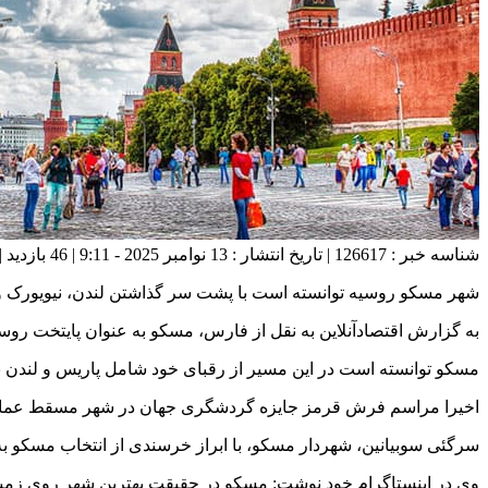
شناسه خبر : 126617 | تاریخ انتشار : 13 نوامبر 2025 - 9:11 | 46 بازدید | تعداد دیدگاه :
شهر مسکو روسیه توانسته است با پشت سر گذاشتن لندن، نیویورک و
به گزارش اقتصادآنلاین به نقل از فارس، مسکو به عنوان پایتخت ر
مسکو توانسته است در این مسیر از رقبای خود شامل پاریس و لندن به همراه ۱۶ شهر دیگر و حتی سن‌پترزبورگ خود روسیه سبقت گرفته و عنوان محبوب‌ترین مقصد گردشگری جه
اخیرا مراسم فرش قرمز جایزه گردشگری جهان در شهر مسقط عمان ب
سرگئی سوبیانین، شهردار مسکو، با ابراز خرسندی از انتخاب مسکو ب
وی در اینستاگرام خود نوشت: مسکو در حقیقت بهترین شهر روی زمین 