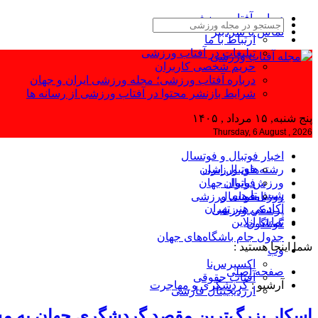
درباره آفتاب ورزشی
تماس با سردبیر
ارتباط با ما
تبلیغات در آفتاب ورزشی
حریم شخصی کاربران
درباره آفتاب ورزشی؛ مجله ورزشی ایران و جهان
شرایط بازنشر محتوا در آفتاب ورزشی از رسانه ها
پنج شنبه, ۱۵ مرداد , ۱۴۰۵
Thursday, 6 August , 2026
اخبار فوتبال و فوتسال
رشته‌های ورزشی
فوتبال ایران
ورزش بانوان
فوتبال جهان
شیش‌تا
فوتسال
روزنامه‌های ورزشی
آکادمی هنر تهران
پزشکی ورزشی
تماشا آنلاین
گوناگون
جدول جام باشگاه‌های جهان
شما اینجا هستید :
وب
اکسپرس‌نا
صفحه اصلی
آفتاب حقوقی
آرشیو :
گردشگری و مهاجرت
ارزدیجیتال فارسی
اسکار بزرگ‌ترین مقصد گردشگری جهان به م