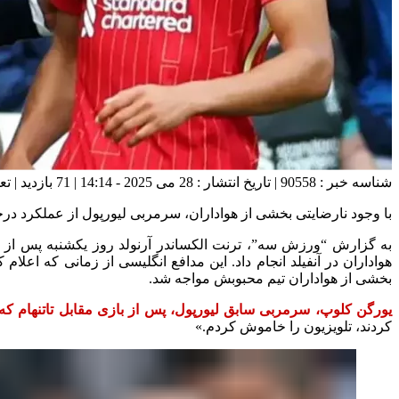
شناسه خبر : 90558 | تاریخ انتشار : 28 می 2025 - 14:14 | 71 بازدید | تعداد دیدگاه :
با وجود نارضایتی بخشی از هواداران، سرمربی لیورپول از عملکرد درخ
هواداران در آنفیلد انجام داد. این مدافع انگلیسی از زمانی که اعلام
بخشی از هواداران تیم محبوبش مواجه شد.
یورگن کلوپ، سرمربی سابق لیورپول، پس از بازی مقابل تاتنهام که پایان‌بخش فصل ۲۰۲۴/۲۵ لیگ برتر برای تیمی بود که چند هف
کردند، تلویزیون را خاموش کردم.»