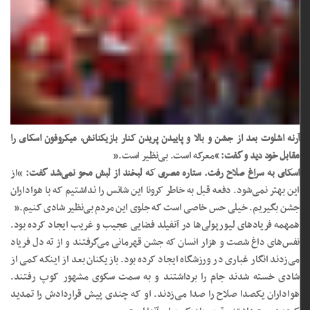
آرنه اشلوت بعد از جشن و بالا و پاییدن پریدن کنار بازیکنانش، ‏میکروفون اسکای را
مقابل خود دید و گفت: “
معرکه است. بی‌نظیر ‏است.”
اسکای به سراغ صلاح رفت. ستاره مصری که لبخند از لبش محو ‏نمی‌شد گفت:
“از
این بهتر نمی‌شود. دفعه قبل به خاطر کرونا این ‏شانس را نداشتیم که با هواداران
جشن بگیریم. خیلی حس خاصی ‏است که جلوی این مردم بی‌نظیر شادی کنیم.”
همهمه فریادهای لیورپولی‌ها در آنفیلد فضایی عجیب و غریب ایجاد ‏کرده بود.
نفس‌های داغ شصت و هزار انسان که جشن قهرمانی ‏می‌گرفتند و از ته دل فریاد
می‌زدند انگار غباری در ورزشگاه ایجاد کرده ‏بود. بازیکنان بعد از اینکه کمی از
شادی خسته شدند جام را برداشتند ‏و به سمت سکوی مشهور کوپ رفتند.
هواداران یکصدا صلاح را صدا ‏می‌زدند. او که چندی پیش قراردادش را تمدید