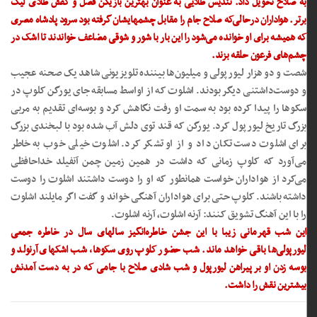
به صلاح تحویل داد. تندیس طلایی به عنوان ‏بهترین بازیکن فصل و کفش طلای لیگ
برتر. هواداران درحالی‌که ‏صلاح جام را مقابل چشمهایشان گرفته بود سرود پادشاه مصری
که ‏همیشه برای او خوانده می‌شود را این بار با شور و شوقی مضاعف ‏خواندند تا اشک در
چشم‌های فرعون حلقه بزند. ‏
شصت و دو هزار لیورپولی و میلیون‌ها بیننده تلویزیونی شاهد یک ‏صحنه عجیب
و دوست‌داشتنی دیگر بودند. اشلوت که از اواسط ‏مسابقه جای یورگن کلوپ در
سکوها را پیدا کرده بود به سمت او ‏رفت نگاهش کرد و بوسه‌ای تقدیم به مربی
بزرگ تاریخ لیورپول کرد. ‏یورگن که قند توی دلش آب شده بود با لبخندی بزرگ
برای اشلوت ‏دست تکان داد و از او تشکر کرد. اشلوت خیلی خوب به خاطر
می‌آورد ‏که کلوپ زمانی که داشت در همین زمین چمن آنفیلد خداحافظی
‏می‌کرد از هواداران خواست همانطور که او را دوست داشتند اشلوت ‏را دوست
داشته باشند. کلوپ حتی برای هواداران آهنگی خواند و ‏گفت اگر مایلند اشلوت
را با این آهنگ تشویق کنند: آرنه اشلوت، آرنه ‏اشلوت. ‏
این شب قهرمانی زیبا با این جشن خاطره‌انگیز سالهای سال در خاطره ‏جمعی
لیورپولی‌ها باقی خواهد ماند. شب حضور کلوپ روی سکوها، ‏شب اشکهای آرنولد و
بوسه زدن او بر پیراهن لیورپول و شب شادی ‏صلاح با جامی که در به دست آمدنش
بیشترین نقش را داشت. ‏