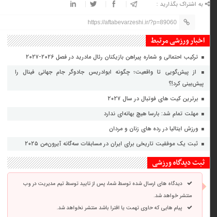
به اشتراک بگذارید :
https://aftabevarzeshi.ir/?p=89060
اخبار ورزشی مرتبط
ترکیب احتمالی و شماره پیراهن بازیکنان رئال مادرید در فصل ۲۰۲۶-۲۰۲۷
از پیش‌گویی تا واقعیت؛ چگونه ابوادریس جادوگر جام جهانی فینال را
پیش‌بینی کرد!؟
برترین کیت های فوتبال در سال ۲۰۲۷
مهلت تمام شد: بارسا هیچ بهانه‌‌ای ندارد
ورزش ایتالیا در رده های زنان و مردان
ثبت یک موفقیت تاریخی برای ایران در مسابقات سه‌گانه آیرون‌من ۲۰۲۵
ثبت دیدگاه ورزشی
دیدگاه های ارسال شده توسط شما، پس از تایید توسط تیم مدیریت در وب
منتشر خواهد شد.
پیام هایی که حاوی تهمت یا افترا باشد منتشر نخواهد شد.