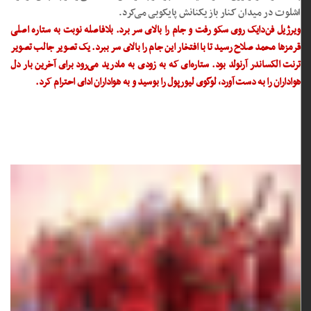
اشلوت در میدان کنار ‏بازیکنانش پایکوبی می‌کرد. ‏
ویرژیل فن‌دایک روی سکو رفت و جام را بالای سر برد. بلافاصله نوبت ‏به ستاره اصلی
قرمزها محمد صلاح رسید تا با افتخار این جام را ‏بالای سر ببرد. یک تصویر جالب تصویر
ترنت الکساندر آرنولد بود. ‏ستاره‌ای که به زودی به مادرید می‌رود برای آخرین بار دل
هواداران را ‏به دست آورد، لوگوی لیورپول را بوسید و به هواداران ادای احترام ‏کرد. ‏