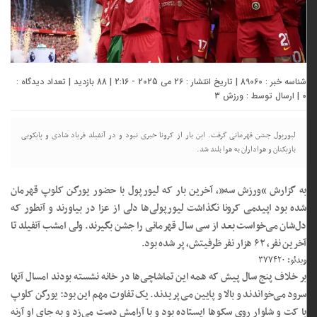
شناسه خبر : 89060 | تاریخ انتشار : 26 می 2025 - 2:16 | 88 بازدید | تعداد دیدگاه :
0
| ارسال توسط :
ورزش 3
لیورپول جشن قهرمانی گرفت. این بار از کرونا خبری نبود و در آنفیلد ‏فریاد شادی و پایکوبی
بازیکنان و هواداران به هوا بلند شد. ‏
به گزارش “ورزش سه”، آخرین بار که لیورپول با حضور یورگن کلوپ ‏قهرمان
شده بود اپیدمی کرونا نگذاشت لیورپولی‌ها دلی از عزا در ‏بیاورند و آنطور که
دل‌شان می‌خواست بعد از سی سال قهرمانی را ‏جشن بگیرند. ولی امشب آنفیلد تا
آخرین نفر، ۶۲ هزار نفر ظرفیتش، ‏پر شده بود. ‏
ویدئو: ۳۷۷۴۲۰
بر خلاف پنج سال پیش که همه این تماشاچی‌ها در خانه نشسته ‏بودند امسال آنها
سرود می‌خواندند و بالا و پایین می‌پریدند. یک ‏تفاوت مهم این بود: یورگن کلوپ
با کت و شلوار روی سکوها ایستاده ‏بود و با آرامش دست می‌زد و به جای او آرنه