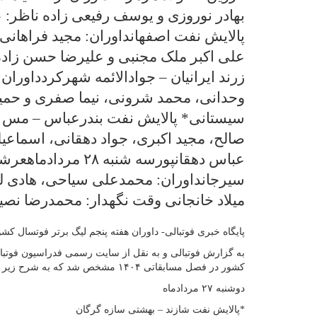
بهادر نوروزی و یوسف رفیعی زاده ناظر: 
پالایش نفت اصفهانداوران: مجید فراهانی،
علی اکبر ملک مجنبی و علیرضا حسن زاده
زرند ایرانیان – جوادالائمه شهرکردداور
وحدانی، محمد شرونی، نیما صفری و حمی
سیستانی* پالایش نفت بندرعباس – مس س
صالح، مجید اکبری، جواد دهقانی، اسماعیل
عباس دهقانپورسه شنب
سیرجانداوران: محمدعلی سیاحی، هادی لط
میلاد خانجانی وقت نگهدار: محمدرضا نصی
پایگاه خبری فوتبالی- داوران هفته پنجم لیگ برتر فوتسال 
به گزارش فوتبالی و به نقل از سایت رسمی فدراسیون فوتبال
کشور در فصل مسابقاتی ۱۴۰۴ مشخص شد که به شرح زیر است:
دوشنبه ۲۷ مردادماه
*‌‌‌‌‌‌‌پالایش نفت شازند – بهشتی سازه گرگان