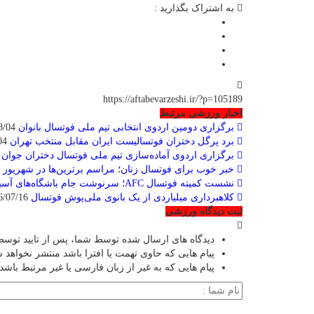
به اشتراک بگذارید :
https://aftabevarzeshi.ir/?p=105189
اخبار ورزشی مرتبط
برگزاری دومین اردوی انتخابی تیم ملی فوتسال بانوان
2026/08/04
برد پرگل دختران فوتسالیست ایران مقابل منتخب تهران
2026/08/04
برگزاری اردوی آماده‌سازی تیم ملی فوتسال دختران جوان
07/26
خبر خوب برای فوتسال زنان؛ مراسم برترین‌ها در شهریور 
نشست کمیته فوتسال AFC؛ سرنوشت جام باشگاه‌های آسیا در انتظار تصمیم نهایی
کلاهبرداری میلیاردی از یک بانوی ملی‌پوش فوتسال
2026/07/16
ثبت دیدگاه ورزشی
دیدگاه های ارسال شده توسط شما، پس از تایید توسط
پیام هایی که حاوی تهمت یا افترا باشد منتشر نخواهد 
پیام هایی که به غیر از زبان فارسی یا غیر مرتبط باشد