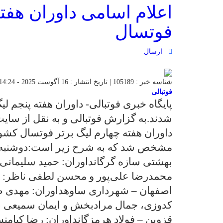
اعلام اسامی داوران هفته
فوتسال
ارسال
شناسه خبر : 105189 | تاریخ انتشار : 16 آگوست 2025 - 14:24 | 76 بازدید | تعداد دیدگاه :
فوتبالی
پایگاه خبری فوتبالی- داوران هفته پنجم
شدند.به گزارش فوتبالی و به نقل از سا
بهشتی سازه گرگانداوران: حمید سلیمانی، 
محمدرضا علی‌پور و محسن لطفی ناظر: س
اصفهان – شهرداری ساوهداوران: مهدی ط
کدوزی، جمال مرادبخش و ایمان سمیعی ن
قزوین – فولاد هرمزگانداوران: رضا کیامنش