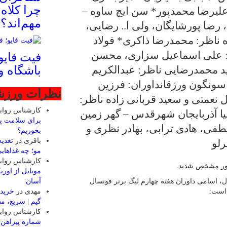
مهم‌اند؟
علیرضا محمدپور* سن ایچ ساوه –
 رضا پورشایگان، ولی ا.. رضایی،
فیت ‌فایو
 ناظر: محمدرضا ذاکری* فولاد
باشگاه 
ان: علی اسماعیل سزاری، محسن
د محمدرضایی ناظر: عبدالکریم
نظرات ورز
ونگون ورزقانداوران: فرزین
کارشناس روا
 نعمتی و سعید قربانی زاده ناظر:
برای سلامت پ
بخوریم؟
ه ۲۸ مردادماهعرشیا آذربایجان شهرقدس – گهر زمین
باقری
در
تغذی
فی، هادی ترابی، بهادر نظری و
مو؛ چه غذاهای
کارشناس روا
رلو
موبایل از اور
آسان
کشور مشخص شدند.
مهدی
در
خرید 
گیم | سریع، م
، اسامی داوران هفته چهارم لیگ برتر فوتسال
کارشناس روا
شماره پیراهن 
۲۰۲۶-۲۰۲۷
محمد
در
ترکیب