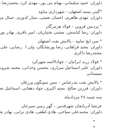
داوران: حمید سلیمانی، بهنام نبی پور، مهدی کرد، محمدرضا
*گیتی پسند اصفهان – شهرداری ساوه
داوران: مهدی طاهری، احسان نعمتی، ستار کدوزی، جمال مر
* پردیس قزوین – فولاد هرمزگان
داوران: رضا کیامنش، مجتبی بختیاریان، امیر باقری، بهادر ن
* سن ایچ ساوه – پالایش نفت اصفهان
داوران: مجید فراهانی، رضا پورشایگان، ولی ا.. رضایی، علی
محمدرضا ذاکری
* فولاد زرند ایرانیان – جوادالائمه شهرکرد
داوران: علی اسماعیل سزاری، محسن وحدانی، محمد شرونی،
سیستانی
* پالایش نفت بندرعباس – مس سونگون ورزقان
داوران: فرزین صالح، مجید اکبری، جواد دهقانی، اسماعیل نعم
سه شنبه ۲۸ مردادماه
عرشیا آذربایجان شهرقدس – گهر زمین سیرجان
داوران: محمدعلی سیاحی، هادی لطفی، هادی ترابی، بهادر نظ