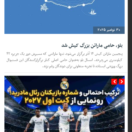
22 اکتبر 2025
نابغهٔ ۱۶ ساله ایرانی: چگونه بنیامین فرجی به قلهٔ
تنیس‌روی‌میز رسید؟
در روزگاری که نام‌های بزرگ دنیا از شرق آسیا بر سکوهای جهانی تنیس‌روی‌میز
می‌درخشند، ناگهان از ایران، نوجوانی برخاست که توانست نظم این جهان را بر هم زند.
بنیامین فرجی، پسر آرام و خونسردی از خاکی که همیشه تشنه‌ی قهرمانان تازه است، با
راکت کوچکش رؤیای بزرگی را آغاز کرد؛ رؤیای ایستادن روبه‌روی غول‌های چینی و نشان
دادن اینکه نبوغ، مرز نمی‌شناسد.