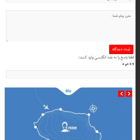
لطفا پاسخ را به عدد انگلیسی وارد کنید:
5 × دو =