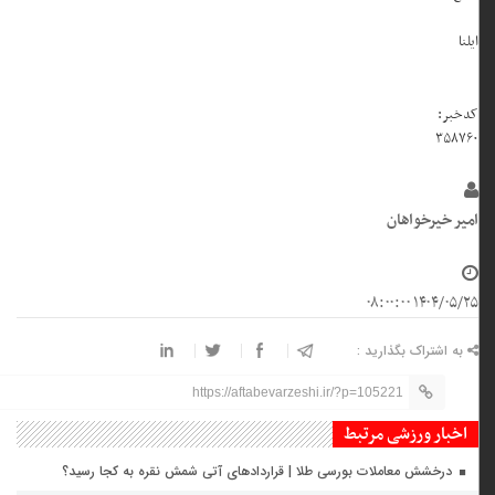
ایلنا
کدخبر:
۳۵۸۷۶۰
امیر خیرخواهان
۱۴۰۴/۰۵/۲۵ ۰۸:۰۰:۰۰
به اشتراک بگذارید :
https://aftabevarzeshi.ir/?p=105221
اخبار ورزشی مرتبط
درخشش معاملات بورسی طلا | قراردادهای آتی شمش نقره به کجا رسید؟