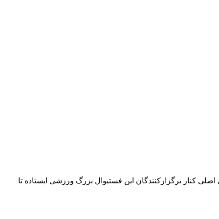
۴۲ کیلومتری می‌چرخد. امسال بلو به‌عنوان حامی اصلی کنار برگزارکنندگان این فستیوال بزرگ ورزشی ایستاده تا