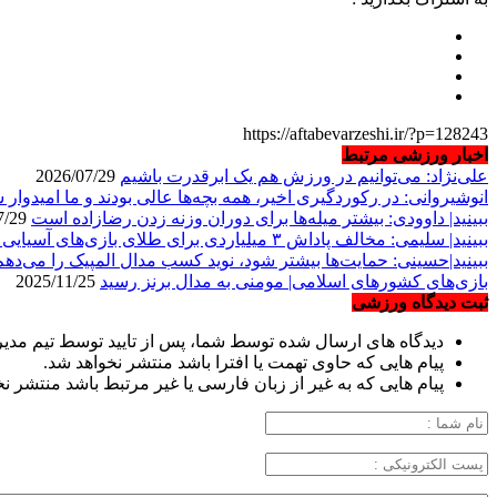
https://aftabevarzeshi.ir/?p=128243
اخبار ورزشی مرتبط
علی‌نژاد: می‌توانیم در ورزش هم یک ابرقدرت باشیم
2026/07/29
انوشیروانی: در رکوردگیری اخیر، همه بچه‌ها عالی بودند و ما امیدوار 
ببینید| داوودی: بیشتر میله‌ها برای دوران وزنه زدن رضازاده است
2026/07/29
ببینید| سلیمی: مخالف پاداش ۳ میلیاردی برای طلای بازی‌های آسیایی هستم
ببینید|حسینی: حمایت‌ها بیشتر شود، نوید کسب مدال المپیک را می‌دهم
بازی‌های کشورهای اسلامی| مومنی به مدال برنز رسید
2025/11/25
ثبت دیدگاه ورزشی
دیدگاه های ارسال شده توسط شما، پس از تایید توسط تیم مدی
پیام هایی که حاوی تهمت یا افترا باشد منتشر نخواهد شد.
پیام هایی که به غیر از زبان فارسی یا غیر مرتبط باشد منتشر ن