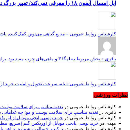
اپل امسال آیفون ۱۸ را معرفی نمی‌کند/ تغییر بزرگ در برنامه عرضه آیفون‌ها
کارشناس روابط عمومی » منابع گیاهی می‌تونن کمک‌کننده باشن، ولی نوع امگا ۳شون با ماهی متفاوته. در صورت نیاز، 
باقری » بخش مربوط به امگا ۳ و ماهی‌های چرب مفید بود. برای کسانی که ماهی دوست ندارن یا دسترسی ندارن، منابع گیاهی مثل بذ...
کارشناس روابط عمومی » بله، سرعت تحویل و امنیت خرید از مه
نظرات ورزشی
کارشناس روابط عمومی
در
تغذیه مناسب برای سلامت پوست و 
باقری
در
تغذیه مناسب برای سلامت پوست و مو؛ چه غذاهایی ب
کارشناس روابط عمومی
در
خرید یوسی پابجی موبایل از اوری
مهدی
در
خرید یوسی پابجی موبایل از اوریکس گیم | سریع، مط
کارشناس روابط عمومی
در
ترکیب احتمالی و شماره پیراهن بازیکنان