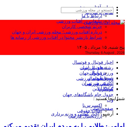
درباره آفتاب ورزشی
تماس با سردبیر
ارتباط با ما
تبلیغات در آفتاب ورزشی
حریم شخصی کاربران
درباره آفتاب ورزشی؛ مجله ورزشی ایران و جهان
شرایط بازنشر محتوا در آفتاب ورزشی از رسانه ها
پنج شنبه, ۱۵ مرداد , ۱۴۰۵
Thursday, 6 August , 2026
اخبار فوتبال و فوتسال
رشته‌های ورزشی
فوتبال ایران
ورزش بانوان
فوتبال جهان
شیش‌تا
فوتسال
روزنامه‌های ورزشی
آکادمی هنر تهران
پزشکی ورزشی
تماشا آنلاین
گوناگون
جدول جام باشگاه‌های جهان
شما اینجا هستید :
وب
اکسپرس‌نا
صفحه اصلی
آفتاب حقوقی
آرشیو :
اخبار کشتی و وزنه برداری
ارزدیجیتال فارسی
امامی: طلایم را به مردم ایران تقدیم می‌کنم