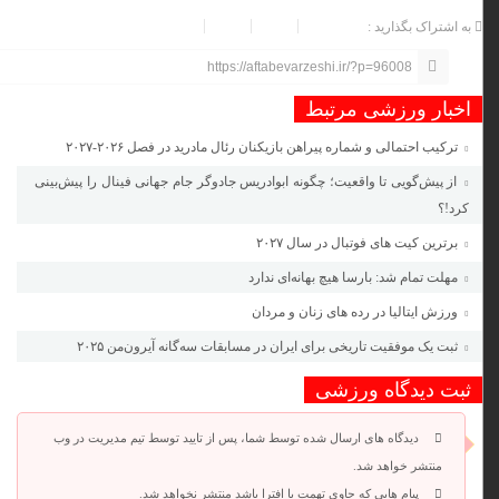
به اشتراک بگذارید :
https://aftabevarzeshi.ir/?p=96008
اخبار ورزشی مرتبط
ترکیب احتمالی و شماره پیراهن بازیکنان رئال مادرید در فصل ۲۰۲۶-۲۰۲۷
از پیش‌گویی تا واقعیت؛ چگونه ابوادریس جادوگر جام جهانی فینال را پیش‌بینی
کرد!؟
برترین کیت های فوتبال در سال ۲۰۲۷
مهلت تمام شد: بارسا هیچ بهانه‌‌ای ندارد
ورزش ایتالیا در رده های زنان و مردان
ثبت یک موفقیت تاریخی برای ایران در مسابقات سه‌گانه آیرون‌من ۲۰۲۵
ثبت دیدگاه ورزشی
دیدگاه های ارسال شده توسط شما، پس از تایید توسط تیم مدیریت در وب
منتشر خواهد شد.
پیام هایی که حاوی تهمت یا افترا باشد منتشر نخواهد شد.