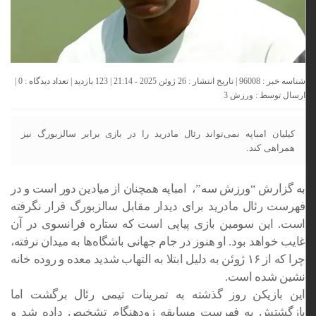
شناسه خبر : 96008 | تاریخ انتشار : 26 ژوئن 2025 - 21:14 | 123 بازدید | تعداد دیدگاه :
0
|
ارسال توسط :
ورزش 3
کیلیان امباپه نمی‌تواند رئال مادرید را در بازی برابر سالزبورگ نیز
همراهی کند.
به گزارش “ورزش سه”، امباپه همچنان از میادین دور است و در
فهرست رئال مادرید برای دیدار مقابل سالزبورگ قرار نگرفته
است. این سومین بازی پیاپی است که ستاره فرانسوی در آن
غایب خواهد بود. او هنوز در جام جهانی باشگاه‌ها به میدان نرفته،
چرا که از ۱۶ ژوئن به‌ دلیل ابتلا به التهاب شدید معده و روده خانه‌
نشین شده است.
این بازیکن روز گذشته به تمرینات تیمی رئال برگشت اما
بازگشتش به فهرست مسابقه زودهنگام تشخیص داده شد و