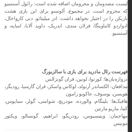
لیست مصدومان و محرومان اضافه شده است: رائول آسنسیو
که محروم است. در مجموع، آلونسو برای این بازی هشت
بازیکن را در اختیار نخواهد داشت: ادر میلیتائو، دنی کارواخال،
ادواردو کاماوینگا، فرلان مندی، اندریک، داوید آلابا، امباپه، و
آسنسیو.
فهرست رئال مادرید برای بازی با سالزبورگ
دروازه‌بان‌ها: کورتوا، لونین، فران گونزالس
مدافعان: الکساندر آرنولد، لوکاس واسکز، فران گارسیا، رودیگر،
هویسن، یوسوف، جاکوبو رامون
هافبک‌ها: بلینگام، والورده، مودریچ، شوامنی، گولر، سبایوس،
کما، ماریو مارتین
مهاجمان: وینیسیوس، رودریگو، ابراهیم، گونسالو، ویکتور
مونیس