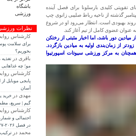
 تقویتی کلیدی بارسلونا برای فصل آینده
سپتامبر گذشته از ناحیه رباط صلیبی زانوی چپ
ند بهبودی است. انتظار می‌رود او در شروع
نظرات ورزشی
 عنوان عضوی کامل از تیم آغاز کند.
کارشناس رواب
 میادین دور باشد، اما اخبار مثبتی از رختکن
برای سلامت پوس
ودتر از زمان‌بندی اولیه به میادین بازگردد.
بخوریم؟
همچنان به مرکز ورزشی سیوتات اسپورتیوا
باقری
در
تغذیه
مو؛ چه غذاهایی 
کارشناس رواب
پابجی موبایل از
آسان
مهدی
در
خرید ی
گیم | سریع، مطم
کارشناس رواب
احتمالی و شماره 
در فصل ۲۰۲۶-۲۰۲۷
محمد
در
ترکیب 