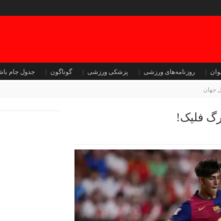
وان
روزنامه‌های ورزشی
پزشکی ورزشی
گوناگون
جدول جام باش
ل جهان
رگ فلیک!