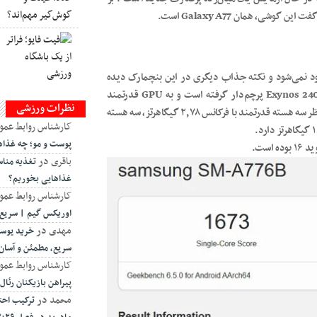
ب این گوشی تنها به بازگشت سری Galaxy A7 محدود نمی‌شود و نکته جذاب دیگری در این بنچمارک دیده
می‌شود. تراشه این دستگاه بخشی از توان گرافیکی خود را از Exynos 2400 پرچم‌دار گرفته است و به GPU قدرتمند
نظرات ورزشی
Xclipse 940 مجهز شده است. در بخش پردازشی نیز تراشه مورد نظر سه هسته قدرتمند با فرکانس ۲٫۷۸ گیگاهرتز، سه هسته
کارشناس روابط عمو
پوست و مو؛ چه غذاه
باقری
در
تغذیه منا
غذاهایی بخوریم؟
کارشناس روابط عمو
اوریکس گیم | سریع،
مهدی
در
خرید یوسی
سریع، مطمئن و آسان
کارشناس روابط عمو
پیراهن بازیکنان رئال مادر
محمد
در
ترکیب احتم