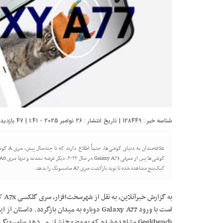
شناسه خبر : 128449 | تاریخ انتشار : 26 نوامبر 2025 - 1:41 | 47 بازدید | تعداد دیدگاه :
گیک‌بنچ مشاهده شده تا نوید بازگشت سری A7 سامسونگ را بدهد.
Geekbench مشاهده شده که به وضوح نشان می‌دهد سامس