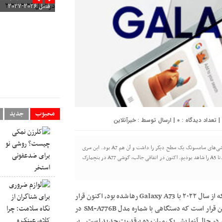
فصل ۲۰۲۶-۲۰۲۷
محبوب
جدید
0
| ارسال توسط :
خبرآنلاین
علاقه‌مندان به دنیای گوشی‌ها، حتماً اطلاع دارند که تا چندسال پیش، سری A گوشی‌های سامسونگ یک سطح دیگر را داشت و آن هم A7 بود. این سری
گوشی‌ها پس از معرفی Galaxy A73 در سال ۲۰۲۲، دیگر عرضه نشدند و تنها سری A0 تا A5 را شاهد بودیم. اکنون در اتفاقی جالب، گوشی A77 در بنچمارک
به گزارش خبرآنلاین، به نقل از شهرسخت‌افزار، سری گلکسی A7x که از سال ۲۰۲۲ با Galaxy A73 رها شده بود، اکنون قرار
است با ورود Galaxy A77 دوباره به میدان بازگردد. داستان از این قرار است که دستگاهی با شماره مدل SM-A776B در
ونگ در حال آزمایش یک میان‌رده پرقدرت جدید است . بر