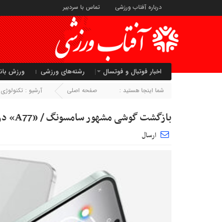
درباره آفتاب ورزشی
تماس با سردبیر
اخبار فوتبال و فوتسال
رشته‌های ورزشی
ورزش بان
شما اینجا هستید :
صفحه اصلی
آرشیو :
تکنولوژی
بازگشت گوشی مشهور سامسونگ / «A77» در راه است
ارسال