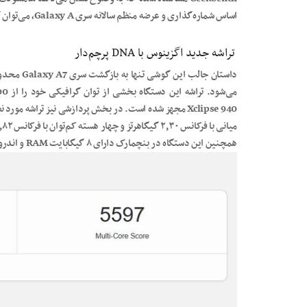
اساس شماره‌گذاری و عرضه منظم سالانه سری Galaxy A، می‌توان گفت این گوشی، همان Galaxy A77 است.
تراشه جدید اگزینوس با DNA پرچم‌دار
داستان جال
میانی با فرکانس ۲٫۳۰ گیگاهرتز و چهار هسته کم‌توان با فرکانس ۱٫۸۲ گیگاهرتز دارد.
همچنین این دستگاه در بنچمارک دارای ۸ گیگابایت RAM و اندروید ۱۶ بوده است.