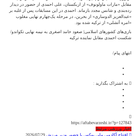
مقابل «مارات ماولونوف» از ازبکستان، علی احمدی از حضور در دیدار
رده‌بندی و شانس مجدد بازماند. احمدی در این مسابقات پس از غلبه بر
«عبدالعزیز الدوساری» از بحرین، در مرحله یک‌چهارم نهایی مغلوب
«امره آتشلی» از ترکیه شده بود.
بازی‌های کشورهای اسلامی| صعود حامد اصغری به نیمه نهایی تکواندو/
شکست احمدی مقابل نماینده ترکیه
انتهای پیام/
به اشتراک بگذارید :
https://aftabevarzeshi.ir/?p=127843
اخبار ورزشی مرتبط
افتتاح آکادمی ملی بوکس با حضور وزیر ورزش
2026/07/29