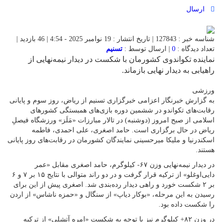
ارسال
شناسه خبر : 127843 | تاریخ انتشار : 19 نوامبر 2025 - 4:54 | 46 بازدید |
تعداد دیدگاه :
0
| ارسال توسط :
تسنیم
نماینده تکواندوی کشورمان با شکست در دیدار نیمه‌نهایی از
راهیابی به دیدار نهایی بازماند.
ورزشی
به گزارش خبرنگار اعزامی خبرگزاری تسنیم از ریاض، روز سوم و پایانی
رقابت‌های تکواندو در ششمین دوره بازی‌های همبستگی کشورهای
اسلامی از صبح امروز (دوشنبه) در تالار مبارزات «مَلَز» ورزشگاه فیصلِ
ریاض در حال برگزاری است. حامد اصغری، علی احمدی، فاطمه
اسکندرنیا و ملیکا میرحسینی نمایندگان کشورمان در رقابت‌های روز پایانی
هستند.
در دیدار نیمه‌نهایی وزن ۶۷- کیلوگرم، حامد اصغری مقابل «عمر
دایی‌اوغلو» از ترکیه قرار گرفت و در دو راند متوالی با نتایج ۱۵ بر ۷ و ۶
بر ۲ شکست خورد و راهی دیدار رده‌بندی شد. اصغری پیش از این برای
رسیدن به این مرحله، «بوکار دیاپ» از سنگال و «حمزه ناشاس» از اردن
را شکست داده بود.
در وزن ۸۲+ کیلوگرم نیز با توجه به شکست «امره آتشلی» از ترکیه