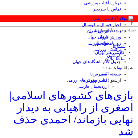
درباره آفتاب ورزشی
تماس با سردبیر
اخبار فوتبال و فوتسال
رشته‌های ورزشی
فوتبال ایران
ورزش بانوان
فوتبال جهان
فوتسال
روزنامه‌های ورزشی
شیش‌تا
پزشکی ورزشی
آکادمی هنر تهران
گوناگون
تماشا آنلاین
جدول جام باشگاه‌های جهان
وب
شما اینجا هستید :
صفحه اصلی
اکسپرس‌نا
آرشیو :
آفتاب حقوقی
اخبار ورزش‌های رزمی
ارزدیجیتال فارسی
بازی‌های کشورهای اسلامی|
اصغری از راهیابی به دیدار
نهایی بازماند/ احمدی حذف
شد