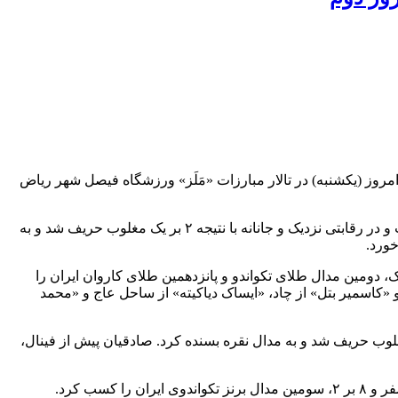
وز (یکشنبه) در تالار مبارزات «مَلَز» ورزشگاه فیصل شهر ریاض
یلدا ولی‌نژاد آخرین نماینده کشورمان در رقابت‌های امروز، در دیدار نهایی وزن ۷۰- کیلوگرم به مصاف «اوزووا سوبرجونوا» از ازبکستان رفت و در رقابتی نزدیک و جانانه با نتیجه ۲ بر یک مغلوب حریف شد و به
ت‌های امشب، علی‌اصغر علیمرادیان در وزن ۶۰- کیلوگرم رودروی «محسن رضایی» از افغانستان قرار گرفت و با برتری ۲ بر یک، دومین مدال طلای تکواندو و پانزدهمین طلای کاروان ایران را
ر صفر واگذار کرد. پیش از فینال، او «کاسمیر بتل» از چاد، «ایساک دیاکیته» از ساحل عاج و «محمد
ادقیان در دیدار نهایی وزن ۸۲- کیلوگرم به مصاف «هایتم زرهوتی» از مراکش رفت و در دو راند متوالی با نتایج ۶ بر ۲ و ۹ بر ۸ مغلوب حریف شد و به مدال نقره بسنده کرد. صادقیان پیش از فینال،
در دیدار رده‌بندی وزن ۵۱- کیلوگرم بانوان، روژان گودرزی به مصاف «لیلا خوشانووا» از ازبکستان رفت و با پیروزی در دو راند و نتایج ۲ بر صفر و ۸ بر ۲، سومین مدال برنز تکواندوی ایران را کسب کرد.