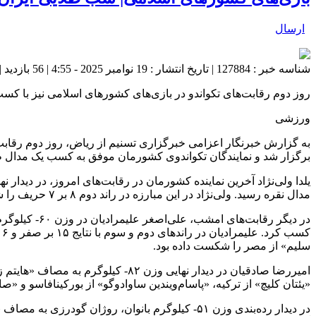
ارسال
شناسه خبر : 127884 | تاریخ انتشار : 19 نوامبر 2025 - 4:55 | 56 بازدید | تعداد دیدگاه :
روز دوم رقابت‌های تکواندو در بازی‌های کشورهای اسلامی نیز با کسب ۴ مدال دیگر برای نمایندگان کشورمان به پایان رس
ورزشی
به گزارش خبرنگار اعزامی خبرگزاری تسنیم از ریاض، روز دوم رقابت
برگزار شد و نمایندگان تکواندوی کشورمان موفق به کسب یک مدال طلا
مدال نقره رسید. ولی‌نژاد در این مبارزه در راند دوم ۸ بر ۷ حریف را شکست داد، اما در راندهای اول و سوم با نتایج ۹ بر ۴ و ۸ بر ۷ شکست خورد.
سلیم» از مصر را شکست داده بود.
«یئتان کلیچ» از ترکیه، «پاسام‌ویندین ساوادوگو» از بورکینافاسو و «ص