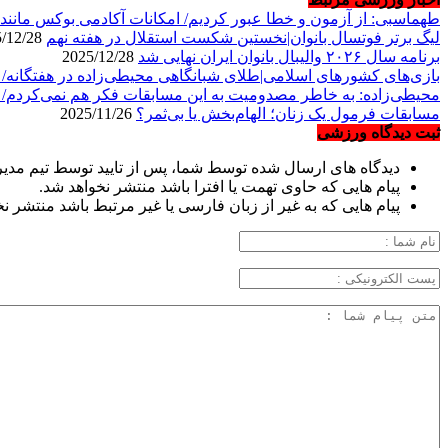
طهماسبی: از آزمون و خطا عبور کردیم/ امکانات آکادمی بوکس مانن
لیگ برتر فوتسال بانوان|نخستین شکست استقلال در هفته نهم
2025/12/28
برنامه سال ۲۰۲۶ والیبال بانوان ایران نهایی شد
2025/12/28
بازی‌های کشورهای اسلامی|طلای شبانگاهی محیطی‌زاده در هفتگانه/
محیطی‌زاده: به خاطر مصدومیت به این مسابقات فکر هم نمی‌کردم/ 
مسابقات فرمول یک زنان؛ الهام‌بخش یا بی‌ثمر؟
2025/11/26
ثبت دیدگاه ورزشی
دیدگاه های ارسال شده توسط شما، پس از تایید توسط تیم مدی
پیام هایی که حاوی تهمت یا افترا باشد منتشر نخواهد شد.
پیام هایی که به غیر از زبان فارسی یا غیر مرتبط باشد منتشر ن