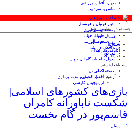
درباره آفتاب ورزشی
تماس با سردبیر
اخبار فوتبال و فوتسال
رشته‌های ورزشی
فوتبال ایران
ورزش بانوان
فوتبال جهان
فوتسال
روزنامه‌های ورزشی
شیش‌تا
پزشکی ورزشی
آکادمی هنر تهران
گوناگون
تماشا آنلاین
جدول جام باشگاه‌های جهان
وب
شما اینجا هستید :
صفحه اصلی
اکسپرس‌نا
آرشیو :
آفتاب حقوقی
اخبار کشتی و وزنه برداری
ارزدیجیتال فارسی
بازی‌های کشورهای اسلامی|
شکست ناباورانه کامران
قاسم‌پور در گام نخست
ارسال