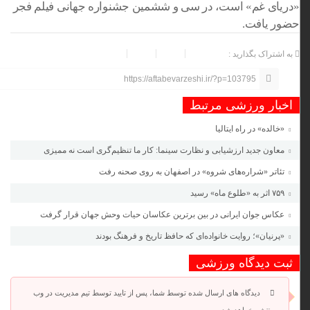
«دریای غم» است، در سی و ششمین جشنواره جهانی فیلم فجر
حضور یافت.
به اشتراک بگذارید :
https://aftabevarzeshi.ir/?p=103795
اخبار ورزشی مرتبط
«خالده» در راه ایتالیا
معاون جدید ارزشیابی و نظارت سینما: کار ما تنظیم‌گری است نه ممیزی
تئاتر «شراره‌های شروه» در اصفهان به روی صحنه رفت
۷۵۹ اثر به «طلوع ماه» رسید
عکاس جوان ایرانی در بین برترین عکاسان حیات وحش جهان قرار گرفت
«پرنیان»؛ روایت خانواده‌ای که حافظ تاریخ و فرهنگ بودند
ثبت دیدگاه ورزشی
دیدگاه های ارسال شده توسط شما، پس از تایید توسط تیم مدیریت در وب
منتشر خواهد شد.