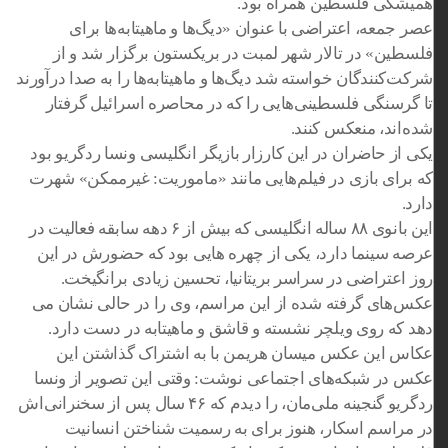
همیشگی فلسطین همراه بود.
عصر جمعه، اعتراضی با عنوان «دیگ‌ها و ماهیتابه‌ها برای
فلسطین» در تالار شهر لمبت در بریکستون برگزار شد و از
شرکت‌کنندگان خواسته شد دیگ‌ها و ماهیتابه‌ها را به صدا درآورند
تا گرسنگی فلسطینی‌هایی را که در محاصره اسرائیل گرفتار
شده‌اند، منعکس کنند.
یکی از حاضران در این کارزار بازیگر انگلیسی ونسا ردگریو بود
که برای بازی در فیلم‌هایی مانند «ماموریت: غیرممکن» شهرت
دارد.
این بانوی ۸۸ ساله انگلیسی که بیش از ۶ دهه سابقه فعالیت در
عرصه سینما دارد، یکی از چهره هایی بود که حضورش در این
روز اعتراضی در سراسر بریتانیا، تحسین زیادی برانگیخت.
عکس‌های گرفته شده از این مراسم، وی را در حالی نشان می
دهد که روی ویلچر نشسته و قاشق و ماهیتابه در دست دارد.
عکاس این عکس میسان هریمن با به اشتراک گذاشتن این
عکس در شبکه‌های اجتماعی نوشت: وقتی این تصویر از ونسا
ردگریو گنجینه ملی‌مان، را دیدم که ۴۶ سال پس از سخنرانی‌اش
در مراسم اسکار، هنوز برای به رسمیت شناختن انسانیت