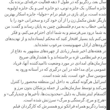
سال بعد، ردگریو که در طول ۶ دهه فعالیت حرفه‌ای برنده یک
جایزه اسکار، یک جایزه تونی، دو جایزه امی و یک جایزه اولیویه
شده است، برای بازی در فیلم درام «جولیا» جایزه اسکار بهترین
بازیگر نقش مکمل زن را از آن خود کرد و سخنرانی خود را با
پیامی خطاب به مردم فلسطین چنین به پایان رساند و گفت: من
به شما درود می‌فرستم و به شما ادای احترام می‌کنم، و فکر
می‌کنم باید بسیار افتخار کنید که محکم ایستاده‌اید و از تهدیدهای
گروه‌های اراذل صهیونیست مرعوب نشده‌اید.
در هفته‌های اخیر شمار زیادی از چهره‌های مشهور به دفاع از
مردم غیرنظامی غزه برخاسته‌اند و با هشدارهای صریح
سازمان‌های امدادی در مورد وضعیت ناامیدکننده آنها، فریاد
عمومی برای مداخله در این درگیری که در آستانه ورود به
سومین سال خود است، بلند شده است.
اسرائیل هرگونه کمکی به داخل این منطقه محصور را کنترل
می‌کند و توسط سازمان‌هایی از جمله پزشکان بدون مرز و
آکسفام اینترنشنال به دلیل «محدودیت‌ها، تأخیرها و چندپارگی» و
«هرج و مرج، گرسنگی و مرگ» سرزنش شده است.
ونسا ردگریو همراه فرانکو نرو همسرش که کارگردان فیلم