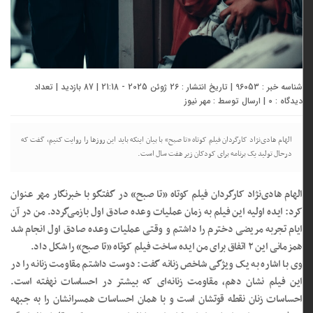
شناسه خبر : 96053 | تاریخ انتشار : 26 ژوئن 2025 - 21:18 | 87 بازدید | تعداد
دیدگاه :
0
| ارسال توسط :
مهر نیوز
الهام هادی‌نژاد کارگردان فیلم کوتاه «تا صبح» با بیان اینکه باید این روزها را روایت کنیم، گفت که
درحال تولید یک برنامه برای کودکان زیر هفت سال است.
الهام هادی‌نژاد کارگردان فیلم کوتاه «تا صبح» در گفتگو با خبرنگار مهر عنوان
کرد: ایده اولیه این فیلم به زمان عملیات وعده صادق اول بازمی‌گردد. من در آن
ایام تجربه مریضی دخترم را داشتم و وقتی عملیات وعده صادق اول انجام شد
همزمانی این ۲ اتفاق برای من ایده ساخت فیلم کوتاه «تا صبح» را شکل داد.
وی با اشاره به یک ویژگی شاخص زنانه گفت: دوست داشتم مقاومت زنانه را در
این فیلم نشان دهم، مقاومت زنانه‌ای که بیشتر در احساسات نهفته است.
احساسات زنان نقطه قوتشان است و با همان احساسات همسرانشان را به جبهه