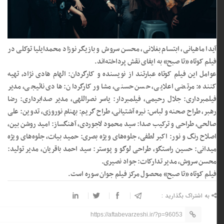
آیدا ماهیانی، ابتسام بغلانی، محسن سروش و بازیگر نوزاد محمدایلیا توکلی در
فیلم کوتاه «تا صبح» به ایفای نقش پرداخته‌اند.
عوامل این فیلم کوتاه عبارتند از نویسنده و کارگردان: الهام هادی نژاد، تهیه
کننده: مرتضی اعلایی، حسن حسنی، مشاور کارگردان: هادی نائیجی، مدیر
فیلمبرداری: جلال رحیمی، فیلمبردار: یاسر نصراللهی، مدیر صدابرداری: رضا
رهبر، طراح صحنه و لباس: نیره آشتیانی، طراح گریم: بهنام نوروزی، تدوین: علی
صالحی، طراحی و ترکیب صدا: سید محمود لاجوردی، آهنگساز: امید روشن بین،
اصلاح رنگ و نور: اکبر لطفی، جلوه‌های ویژه بصری: حمید بیات، جلوه‌های ویژه
میدانی: حسین راستگو، طراحی لوگو و پوستر: سید احمد باقریان، مدیر تولید:
محسن سروش، مدیر تدارکات: جواد نصیری.
فیلم کوتاه «تا صبح» محصول مرکز فیلم جوان سوره است.
به اشتراک بگذارید :
https://aftabevarzeshi.ir/?p=96053