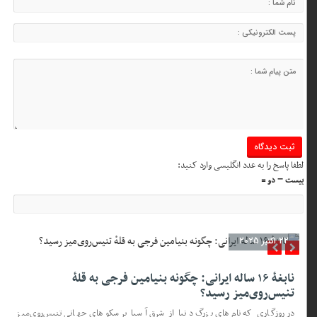
لطفا پاسخ را به عدد انگلیسی وارد کنید:
بیست − دو =
22 اکتبر 2025
نابغهٔ ۱۶ ساله ایرانی: چگونه بنیامین فرجی به قلهٔ
تنیس‌روی‌میز رسید؟
در روزگاری که نام‌های بزرگ دنیا از شرق آسیا بر سکوهای جهانی تنیس‌روی‌میز