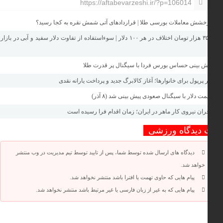
https://aftabevarzeshi.ir/?p=106014
شش معاملات بورسی طلا | قراردادهای آتی شمش نقره به کجا رسید؟
۳۵۰ هزار تومان اختلاف در هر ۱۰۰ دلار | سوءاستفاده از تفاوت دلار سفید و آبی در بازار
ش بینی حساس بورس فردا با سیگنال پر قدرت طلا
 پرپول برای خانوارها؛ آغاز کالابرگ جدید و پرداخت یارانه نقدی
ت دلار با سیگنال صعودی پیش بینی شد (۸ آذر)
ان نیروی کار ماهر در ایران؛ زمان اقدام فرا رسیده است
 دیدگاه ورزشی
دیدگاه های ارسال شده توسط شما، پس از تایید توسط تیم مدیریت در وب منتشر
خواهد شد.
پیام هایی که حاوی تهمت یا افترا باشد منتشر نخواهد شد.
پیام هایی که به غیر از زبان فارسی یا غیر مرتبط باشد منتشر نخواهد شد.