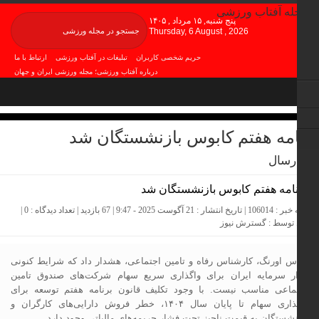
پنج شنبه, ۱۵ مرداد , ۱۴۰۵
Thursday, 6 August , 2026
حریم شخصی کاربران
تبلیغات در آفتاب ورزشی
ارتباط با ما
درباره آفتاب ورزشی؛ مجله ورزشی ایران و جهان
شرایط بازنشر محتوا در آفتاب ورزشی از رسانه ها
امه هفتم کابوس بازنشستگان شد
رسال
ست 2025 - 9:47 | 67 بازدید | تعداد دیدگاه :
0
|
توسط :
گسترش نیوز
س اورنگ، کارشناس رفاه و تامین اجتماعی، هشدار داد که شرایط کنونی
ار سرمایه ایران برای واگذاری سریع سهام شرکت‌های صندوق تامین
ماعی مناسب نیست. با وجود تکلیف قانون برنامه هفتم توسعه برای
واگذاری سهام تا پایان سال ۱۴۰۴، خطر فروش دارایی‌های کارگران و
نشستگان به قیمت ناچیز تحت فشار جریمه‌های مالیاتی وجود دارد.