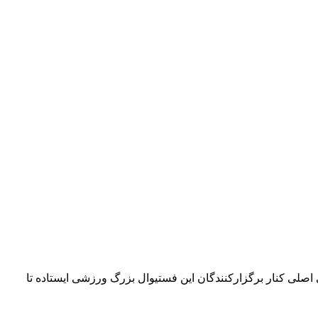
۴۲ کیلومتری می‌چرخد. امسال بلو به‌عنوان حامی اصلی کنار برگزارکنندگان این فستیوال بزرگ ورزشی ایستاده تا