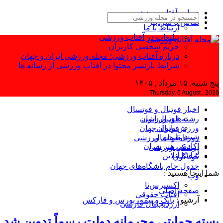
درباره آفتاب ورزشی
تماس با سردبیر
ارتباط با ما
تبلیغات در آفتاب ورزشی
حریم شخصی کاربران
درباره آفتاب ورزشی؛ مجله ورزشی ایران و جهان
شرایط بازنشر محتوا در آفتاب ورزشی از رسانه ها
پنج شنبه, ۱۵ مرداد , ۱۴۰۵
Thursday, 6 August , 2026
اخبار فوتبال و فوتسال
رشته‌های ورزشی
فوتبال ایران
ورزش بانوان
فوتبال جهان
شیش‌تا
فوتسال
روزنامه‌های ورزشی
آکادمی هنر تهران
پزشکی ورزشی
تماشا آنلاین
گوناگون
جدول جام باشگاه‌های جهان
شما اینجا هستید :
وب
اکسپرس‌نا
صفحه اصلی
آفتاب حقوقی
آرشیو :
بانک و بیمه، بورس و فارکس
ارزدیجیتال فارسی
بسته حمایتی محرمانه دولت رسماً تدوین شد