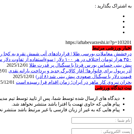
به اشتراک بگذارید :
https://aftabevarzeshi.ir/?p=103201
اخبار ورزشی مرتبط
درخشش معاملات بورسی طلا | قراردادهای آتی شمش نقره به کجا ر
۳۵۰ هزار تومان اختلاف در هر ۱۰۰ دلار | سوءاستفاده از تفاوت دلار سفید و آبی در بازار آزاد
پیش بینی حساس بورس فردا با سیگنال پر قدرت طلا
2025/12/01
آذر پرپول برای خانوارها؛ آغاز کالابرگ جدید و پرداخت یارانه نقدی
2025/12/01
قیمت دلار با سیگنال صعودی پیش بینی شد (۸ آذر)
2025/12/01
بحران نیروی کار ماهر در ایران؛ زمان اقدام فرا رسیده است
2025/12/01
ثبت دیدگاه ورزشی
دیدگاه های ارسال شده توسط شما، پس از تایید توسط تیم مدی
پیام هایی که حاوی تهمت یا افترا باشد منتشر نخواهد شد.
پیام هایی که به غیر از زبان فارسی یا غیر مرتبط باشد منتشر ن