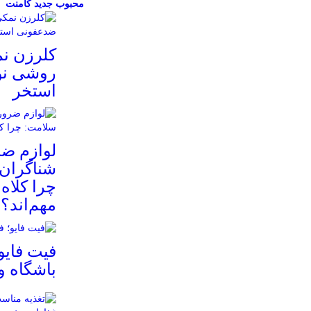
محبوب
جدید
کامنت
کلرزن ن
روشی نو
استخر
لوازم ض
شناگران 
چرا کلاه
مهم‌اند؟
فیت ‌فایو
باشگاه 