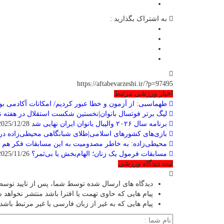
به اشتراک بگذارید :
https://aftabevarzeshi.ir/?p=97495
اخبار ورزشی مرتبط
طهماسبی: از آزمون و خطا عبور کردیم/ امکانات آکادمی ب
لیگ برتر فوتسال بانوان|نخستین شکست استقلال در هفته ن
برنامه سال ۲۰۲۶ والیبال بانوان ایران نهایی شد
2025/12/28
بازی‌های کشورهای اسلامی|طلای شبانگاهی محیطی‌زاده در 
محیطی‌زاده: به خاطر مصدومیت به این مسابقات فکر هم ن
مسابقات فرمول یک زنان؛ الهام‌بخش یا بی‌ثمر؟
2025/11/26
ثبت دیدگاه ورزشی
دیدگاه های ارسال شده توسط شما، پس از تایید توسط
پیام هایی که حاوی تهمت یا افترا باشد منتشر نخواهد 
پیام هایی که به غیر از زبان فارسی یا غیر مرتبط باشد