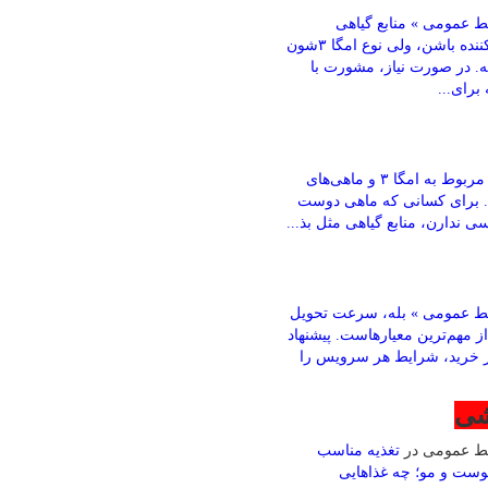
 عمومی » منابع گیاهی
می‌تونن کمک‌کننده باشن، ولی نوع امگا ۳شون
ته. در صورت نیاز، مشورت با
رای...
باقری » بخش مربوط به امگا ۳ و ماهی‌های
. برای کسانی که ماهی دوست
ی ندارن، منابع گیاهی مثل بذ...
ط عمومی » بله، سرعت تحویل
ز مهم‌ترین معیارهاست. پیشنهاد
ز خرید، شرایط هر سرویس را
شی
بط عمومی
در
تغذیه مناسب
وست و مو؛ چه غذاهایی