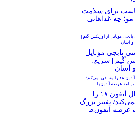
ناسب برای سلامت
و؛ چه غذاهایی
ی پابجی موبایل
س گیم | سریع،
 آسان
اپل امسال آیفون ۱۸ را
ی‌کند/ تغییر بزرگ
ه عرضه آیفون‌ها