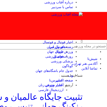
درباره آفتاب ورزشی
تماس با سردبیر
اخبار فوتبال و فوتسال
رشته‌های ورزشی
فوتبال ایران
ورزش بانوان
فوتبال جهان
فوتسال
روزنامه‌های ورزشی
شیش‌تا
پزشکی ورزشی
آکادمی هنر تهران
گوناگون
تماشا آنلاین
جدول جام باشگاه‌های جهان
وب
شما اینجا هستید :
صفحه اصلی
اکسپرس‌نا
آرشیو :
آفتاب حقوقی
اخبار ورزش زنان
ارزدیجیتال فارسی
تثبیت جایگاه عالمیان و 
رنکینگ جهانی تنیس روی