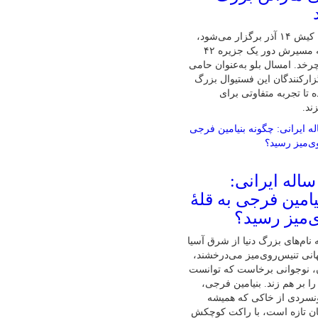
پنجمین ماراتن کیش ۱۴ آذر برگزار می‌شود،
تنها ماراتنی که مسیرش دور یک جزیره ۴۲
رخد. امسال بلو به‌عنوان حامی
زارکنندگان این فستیوال بزرگ
 تا تجربه متفاوتی برای
ند.
ابغهٔ ۱۶ ساله ایرانی:
امین فرجی به قلهٔ
‌میز رسید؟
نام‌های بزرگ دنیا از شرق آسیا
نی تنیس‌روی‌میز می‌درخشند،
ان، نوجوانی برخاست که توانست
ا بر هم زند. بنیامین فرجی،
ونسردی از خاکی که همیشه
ان تازه است، با راکت کوچکش