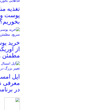
تغذیه م
پوست و م
بخوریم؟
خرید یوس
از اوریک
مطمئن و
معرفی نم
در برنام