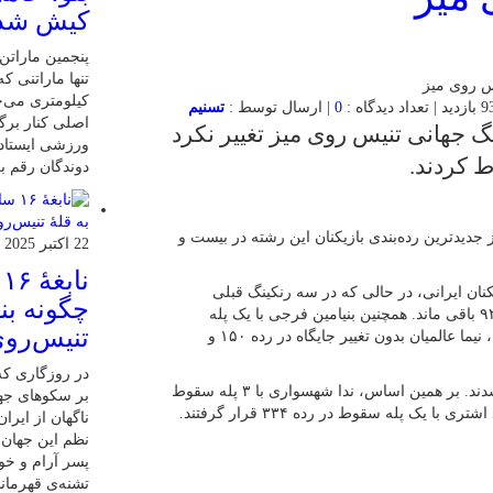
کیش شد
کیلومتری می‌چ
0
| ارسال توسط :
تسنیم
اصلی کنار برگ
نگ جهانی تنیس روی میز تغییر نکرد
ورزشی ایستاده
ط کردند.
دوندگان رقم بز
دیدترین رده‌بندی بازیکنان این رشته در بیست و
22 اکتبر 2025
ن
کنان ایرانی، در حالی که در سه رنکینگ قبلی
چگونه بنی
سقوط کرده بود، اما این بار با حفظ جایگاه قبلی‌اش در رده ۹۲ باقی ماند. همچنین بنیامین فرجی با یک پله
تنیس‌روی
سقوط در رده ۱۳۳، نوید شمس با یک پله سقوط در رده ۱۴۳، نیما عالمیان بدون تغییر جایگاه در رده ۱۵۰ و
در روزگاری که 
در بخش بانوان نیز سه بازیکن برتر ایرانی با سقوط مواجه شدند. بر همین اساس، ندا شهسواری با ۳ پله سقوط
بر سکوهای جها
ناگهان از ایر
نظم این جهان ر
پسر آرام و خ
تشنه‌ی قهرمان