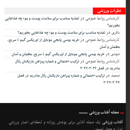
از پیش‌گویی تا واقعیت؛ چگونه ابوادریس جادوگر جام جهانی فینال را پیش‌بینی
کرد!؟
محبوب
جدید
کامنت
کلرزن نمکی چیست؟ روشی نو برای ضدعفونی
استخر
لوازم ضروری برای شناگران از نگاه سلامت: چرا
کلاه، عینک و گوش‌گیر مهم‌اند؟