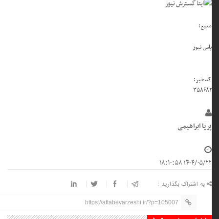
منبع:
پاس نیوز
کدخبر:
۳۵۸۶۸۲
پریا ابراهیمی
۱۴۰۴/۰۵/۲۲ ۱۸:۱۰:۵۸
به اشتراک بگذارید :
https://aftabevarzeshi.ir/?p=105007