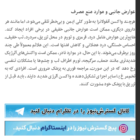
عوارض جانبی و موارد منع مصرف
هرچند واکسن آنفولانزا به طور کلی ایمن و بی‌خطر تلقی می‌شود، اما مانند هر
داروی دیگری، ممکن است عوارض جانبی خفیفی در برخی افراد ایجاد کند.
شایع‌ترین عوارض شامل درد، قرمزی و تورم در محل تزریق، سردرد، تب خفیف،
احساس خستگی، درد عضلانی و کاهش اشتها است. این علائم معمولاً طی چند
روز برطرف می‌شوند. با این حال، در موارد نادر، ممکن است واکنش‌های آلرژیک
شدیدتری مانند ضعف، سرگیجه، تورم اطراف لب و چشم‌ها یا مشکلات تنفسی
رخ دهد که در این صورت، مراجعه فوری به پزشک ضروری است. افرادی که به
تخم‌مرغ یا سایر اجزای تشکیل‌دهنده واکسن آلرژی شدید دارند، باید قبل از
تزریق با پزشک خود مشورت کنند.