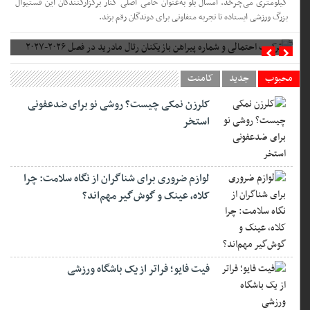
کیلومتری می‌چرخد. امسال بلو به‌عنوان حامی اصلی کنار برگزارکنندگان این فستیوال
بزرگ ورزشی ایستاده تا تجربه متفاوتی برای دوندگان رقم بزند.
22 اکتبر 2025
نابغهٔ ۱۶ ساله ایرانی: چگونه بنیامین فرجی به قلهٔ
تنیس‌روی‌میز رسید؟
در روزگاری که نام‌های بزرگ دنیا از شرق آسیا بر سکوهای جهانی تنیس‌روی‌میز
می‌درخشند، ناگهان از ایران، نوجوانی برخاست که توانست نظم این جهان را بر هم زند.
بنیامین فرجی، پسر آرام و خونسردی از خاکی که همیشه تشنه‌ی قهرمانان تازه است، با
راکت کوچکش رؤیای بزرگی را آغاز کرد؛ رؤیای ایستادن روبه‌روی غول‌های چینی و نشان
دادن اینکه نبوغ، مرز نمی‌شناسد.
ترکیب احتمالی و شماره پیراهن بازیکنان رئال مادرید در فصل ۲۰۲۶-۲۰۲۷