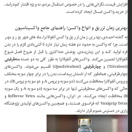
افزایش قیمت، نگرانی‌هایی را در خصوص استقبال مردم، به ویژه اقشار کم‌درآمد،
از خرید واکسن امسال ایجاد کرده است.
بهترین زمان تزریق و انواع واکسن؛ راهنمای جامع واکسیناسیون
به گفته احمدی، بهترین زمان تزریق واکسن آنفولانزا، ماه‌های شهریور و مهر
است، چرا که واکسن به حدود دو هفته زمان نیاز دارد تا آنتی‌بادی لازم را در بدن
فرد تولید کند و این زمان‌بندی، پوشش حداکثری را قبل از شروع فصل شیوع
آنفولانزا تضمین می‌کند. واکسن‌های آنفولانزا به طور کلی به دو دسته
سه‌ظرفیتی
(Trivalent) و
چهارظرفیتی
(Quadrivalent) تقسیم می‌شوند. واکسن‌های
چهارظرفیتی، همانطور که از نامشان پیداست، بدن را در برابر چهار سویه مختلف
ویروس آنفولانزا محافظت می‌کنند (دو سویه ویروس A و دو سویه ویروس B)، در
حالی که واکسن‌های سه‌ظرفیتی تنها در برابر سه سویه (دو سویه A و یک سویه
B) محافظت ایجاد می‌کنند. در ایران، واکسن‌هایی مانند Influvac Tetra و
Vaxigrip Tetra که فرانسوی هستند، و همچنین واکسن‌های تولیدی پژوهشگاه
رازی در دسترس عموم قرار دارند.