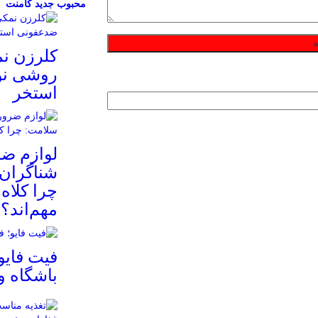
محبوب
جدید
کامنت
کلرزن ن
روشی نو
استخر
لوازم ض
شناگران 
چرا کلاه
مهم‌اند؟
فیت ‌فایو
باشگاه 