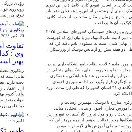
رؤیای بزرگی را
ست گیری بر اساس تقویم کاری کامل ( در این تقویم
روبه‌روی غول‌ه
سک پذیری آن رشته بر اساس پیشینه قبلی حتما باید
نبوغ، مرز نمی
لی و خارج از زمان و مکان مشخص، از جمله نکاتی
فکیک به آن ها پرداخت.
برنامه عملیاتی در خصوص بازی های آسیایی جوانان ۲۰۲۵ بحرین و بازی های همبستگی کشورهای اسلامی ۲۰۲۵
20 اکتبر 2025
دبیر کمیته ملی المپیک نیز با بیان این که فهرست
ل نهایی شدن است به مسئولان نادو تاکید کرد که
تفاوت آمی
 طی دو هفته پیش رو آزمایش دوپینگ از ورزشکاران
وی ؛ کدا
بهتر اس
همچنین گزارش مرکز پژوهش های مجلس شواری اسلامی در مورد ماده ۸ لایحه نظام جامع باشگاه داری نیز در
 مجازات ها و محرومیت های باشگاه‌های متخلف در
ریکاوری عضله 
 در این رابطه مقرر شد با هماهنگی و همفکری
هایی‌ است که 
بازنگری قرار بگیرد. در ادامه سیروی احمدی،
بحث دارند. بعض
مدیر کل امور باشگاه‌های وزارت ورزش و جوانان هم آمار باشگاه‌های ۳۱ استان کشور را که طی این مدت مورد
آزاد اعتماد دار
اعلام کرد.
واقعاً کدوم به
جواب دقیق بدیم
کزی مبارزه با دوپینگ، مهمترین رسالت و
دید علمی بررسی
د ملی مبارزه با دوپینگ را آموزش(ADEL)، یعنی آموزش مجازی اصول و مبانی استفاده مبانی
 بحث دارو و مواد نیروزا کار کنیم، به نفع ورزش
شگاه‌ها مجوز فعالیت بدهیم. از همه مهمتر این که
اکتبر 2025
ورود به تیم ملی آموزش های لازم در خصوص
ظهور تکن
 شاید هم به قول برخی از دوستان این حرکت