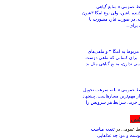
 عمومی » منابع گیاهی
می‌تونن کمک‌کننده باشن، ولی نوع امگا ۳شون
ته. در صورت نیاز، مشورت با
رای...
باقری » بخش مربوط به امگا ۳ و ماهی‌های
. برای کسانی که ماهی دوست
ی ندارن، منابع گیاهی مثل بذ...
ط عمومی » بله، سرعت تحویل
ز مهم‌ترین معیارهاست. پیشنهاد
ز خرید، شرایط هر سرویس را
شی
بط عمومی
در
تغذیه مناسب
وست و مو؛ چه غذاهایی