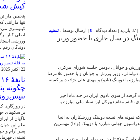
کیش شد
کیلومتری می‌چ
0
| ارسال توسط :
تسنیم
اصلی کنار برگ
نگ در سال جاری با حضور وزیر
ورزشی ایستاده
دوندگان رقم بز
ت ورزش و جوانان، دومین جلسه شورای مرکزی
22 اکتبر 2025
(۲۵ مرداد) به ریاست احمد دنیامالی، وزیر ورزش و جوانان و با حضور غلامرضا
ن
ه با دوپینگ (نادو) و مهدی علی نژاد، دبیر کمیته
چگونه بنی
تنیس‌روی
رفته از سوی نادوی ایران در چند ماه اخیر
 قائم مقام دبیرکل این ستاد ملی مبارزه با
در روزگاری که 
بر سکوهای جها
که نمونه های تست دوپینگ ورزشکاران به آنجا
ناگهان از ایر
سیون جهانی مبارزه با دوپینک (وادا) مهمترین
نظم این جهان ر
پسر آرام و خ
تشنه‌ی قهرمان
رعایت استانداردهای نمونه گیری، انتقال به موقع نمونه ها به آزمایشگاه (۷ تا ۱۰ روز برای ادرار و ۵ روز برای