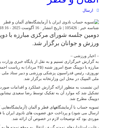
ارسال
شناسه خبر : 105426 | تاریخ انتشار : 16 آگوست 2025 - 18:16 | 87 بازدید | تعداد دیدگاه :
دومین جلسه شورای مرکزی مبارزه با دوپی
ورزش و جوانان برگزار شد.
– اخبار ورزشی –
به گزارش خبرگزاری تسنیم و به نقل از پایگاه خبری وزار
مبارزه با دوپینگ صبح امروز شنبه 
نوروزی، رئیس فدراسیون پزشکی ورزشی و دبیر ستاد ملی مبارز
ملی المپیک در محل این وزارتخانه برگزار شد.
این نشست به منظور ارائه گزارش عملکرد و اقدامات صورت گ
تشکیل شد که موارد آن به تفکیک توسط رضا سعیدی نیشابوری،
دوپینگ مطرح شد.
تسویه حساب با آزمایشگاههای قطر و آلمان (آزمایشگاه‌هایی 
ارسال می شود) و پرداخت حق عضویت های نادوی ایران با فدرا
موردی بود که توضیحات لازم در خصوص آن ارائه شد.