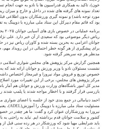
خون)، تاکید به همکاری فدراسیون ها با نادو به جهت انجام ت
تعداد نمونه های گرفته های شده در داخل و خارج و میزان ری
مورد توجه باشد) و نمونه گیری ورزشکاران بدون اطلاعی قب
بود که قائم مقام دبیرکل این ستاد ملی مبارزه با دوپینگ به ت
ریاض دیگر موضوعی بود که سعیدی از آن خبر دارد. علی نژاد، 
جوانان اعزامی به بحرین بسته شده و کاوران ریاض نیز در حا
برای پیشگیری از هر گونه خطر احتمالی در این رویداد مهم،
مدنظر هر چه سریعتر گرفته شود.
نشست مسئولان نادو با وزیر ورزش و جوانان ارائه شد که به
خصوص توزیع و فروش مواد نیروزا و غیرمجاز اختصاص داشت.
مرکز پژوهش های مجلس، برخی از این تغییرات مورد اصلاح و 
بازرسی قرار گرفتند و با اخطار مواجه شدند یا پلمپ شدند را 
احمد دنیامالی در جمع بندی خود از جلسه با اعضای شواری مر
مسئولیت ستا
نیروزا به ورزشکاران عنوان کرد و گفت: ما هر چقدر در خصوص
کشور و سلامت جوانان قدم برداشته ایم. نباید به راحتی به با
باید شرایطی مهیا شود که ورزشکار در هر رده سنی قبل از 
استفاده از مکمل ها و خطرات آن آموزش های لازم را ببینید.