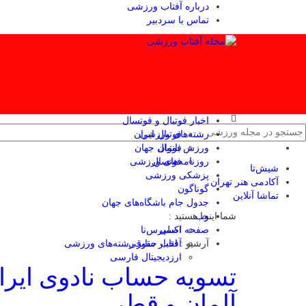
درباره آفتاب ورزشی
تماس با سردبیر
اخبار فوتبال و فوتسال
رشته‌های ورزشی
فوتبال ایران
ورزش بانوان
فوتبال جهان
فوتسال
روزنامه‌های ورزشی
شیش‌تا
پزشکی ورزشی
آکادمی هنر تهران
گوناگون
تماشا آنلاین
جدول جام باشگاه‌های جهان
وب
شما اینجا هستید :
صفحه اصلی
اکسپرس‌نا
آرشیو :
آفتاب حقوقی
اخبار سایر رشته‌های ورزشی
ارزدیجیتال فارسی
تسویه حساب نادوی ایران
آلمان و قطر