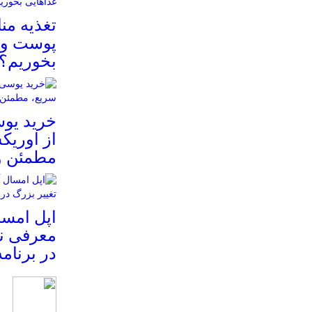
تغذیه م
پوست و م
بخوریم؟
خرید یوس
از اوریک
مطمئن و
معرفی نم
در برنام