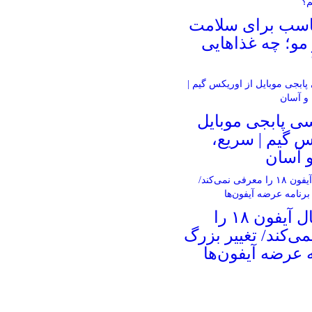
ناسب برای سلامت
و؛ چه غذاهایی
ی پابجی موبایل
س گیم | سریع،
 آسان
اپل امسال آیفون ۱۸ را
ی‌کند/ تغییر بزرگ
ه عرضه آیفون‌ها