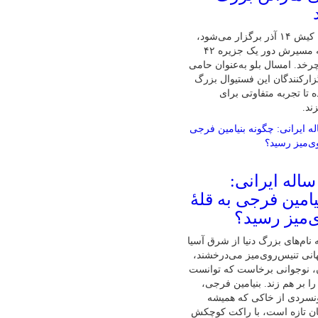
پنجمین ماراتن کیش ۱۴ آذر برگزار می‌شود،
تنها ماراتنی که مسیرش دور یک جزیره ۴۲
رخد. امسال بلو به‌عنوان حامی
زارکنندگان این فستیوال بزرگ
 تا تجربه متفاوتی برای
ند.
ابغهٔ ۱۶ ساله ایرانی:
امین فرجی به قلهٔ
‌میز رسید؟
نام‌های بزرگ دنیا از شرق آسیا
نی تنیس‌روی‌میز می‌درخشند،
ان، نوجوانی برخاست که توانست
ا بر هم زند. بنیامین فرجی،
ونسردی از خاکی که همیشه
ان تازه است، با راکت کوچکش