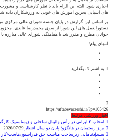
اجباری شود. البته این الزام باید با نظر کارشناسی و مشور
های آسیایی بحرین آموزش های خوبی به ورزشکاران داده ش
بر اساس این گزارش در پایان جلسه شورای عالی مرکزی مبارز
دستورالعمل های این شورا از سوی محمدرضا عابدی، محزون 
جوانان مطرح و مقرر شد با هماهنگی شورای عالی مبارزه با دو
انتهای پیام/
به اشتراک بگذارید :
https://aftabevarzeshi.ir/?p=105426
اخبار ورزشی مرتبط
انتخاب ۲ ایرانی در رأس والیبال ساحلی و ژیمناستیک کارگران جهان
برنز رستمیان در هانگژو؛ پایان دو سال انتظار
2026/07/29
ببینید|دنیامالی:زیرساخت مناسب حق فدراسیون‌هاست/کار ز