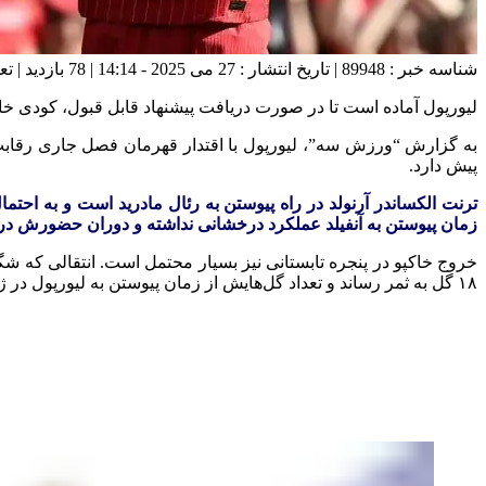
شناسه خبر : 89948 | تاریخ انتشار : 27 می 2025 - 14:14 | 78 بازدید | تعداد دیدگاه :
لیورپول آماده است تا در صورت دریافت پیشنهاد قابل قبول، کودی خاک
به گزارش “ورزش سه”، لیورپول با اقتدار قهرمان فصل جاری رقابت‌های
پیش دارد.
ترنت الکساندر آرنولد در راه پیوستن به رئال مادرید است و به‌ احتمال
زمان پیوستن به آنفیلد عملکرد درخشانی نداشته و دوران حضورش در ای
۱۸ گل به ثمر رساند و تعداد گل‌هایش از زمان پیوستن به لیورپول در ژانویه ۲۰۲۳ به عدد ۴۱ در ۱۲۸ بازی رسید.