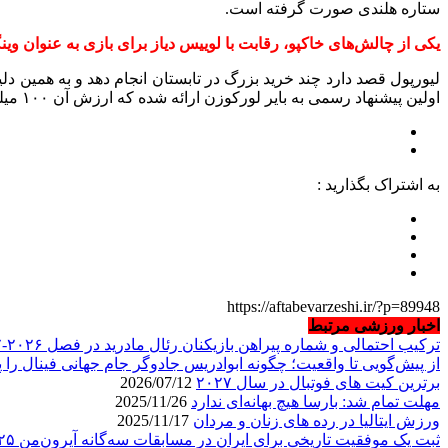
ستاره هلندی صورت گرفته است.
یکی از چالش‌های خاکپو، رقابت با لوییس دیاز برای بازی به عنوان و
لیورپول قصد دارد چند خرید بزرگ در تابستان انجام دهد و به همین دلی
اولین پیشنهاد رسمی به بایر لورکوزن ارائه شده که ارزش آن ۱۰۰ میلیون یورو به‌ علاوه بندهای پاداش است.
به اشتراک بگذارید :
https://aftabevarzeshi.ir/?p=89948
اخبار ورزشی مرتبط
ترکیب احتمالی و شماره پیراهن بازیکنان رئال مادرید در فصل ۲۰۲۶-۲۰۲۷
از پیش‌گویی تا واقعیت؛ چگونه ابوادریس جادوگر جام جهانی فینال را پ
برترین کیت های فوتبال در سال ۲۰۲۷
2026/07/12
مهلت تمام شد: بارسا هیچ بهانه‌‌ای ندارد
2025/11/26
ورزش ایتالیا در رده های زنان و مردان
2025/11/17
ثبت یک موفقیت تاریخی برای ایران در مسابقات سه‌گانه آیرون‌من ۲۰۲۵