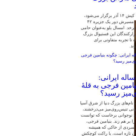
پنجمین ماراتن کیش ۱۴ آذر برگزار می‌شود،
تنها ماراتنی که مسیرش دور یک جزیره ۴۲
رخد. امسال بلو به‌عنوان حامی
زارکنندگان این فستیوال بزرگ
 تا تجربه متفاوتی برای
ند.
ابغهٔ ۱۶ ساله ایرانی:
امین فرجی به قلهٔ
‌میز رسید؟
نام‌های بزرگ دنیا از شرق آسیا
نی تنیس‌روی‌میز می‌درخشند،
ان، نوجوانی برخاست که توانست
ا بر هم زند. بنیامین فرجی،
ونسردی از خاکی که همیشه
ان تازه است، با راکت کوچکش