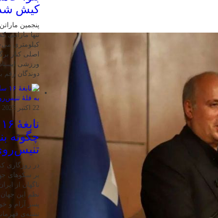
کیش شد
کیلومتری می‌چ
اصلی کنار برگ
ورزشی ایستاده
دوندگان رقم بز
22 اکتبر 2025
ن
چگونه بنی
تنیس‌روی
در روزگاری که 
بر سکوهای جها
ناگهان از ایر
نظم این جهان ر
پسر آرام و خ
تشنه‌ی قهرمان