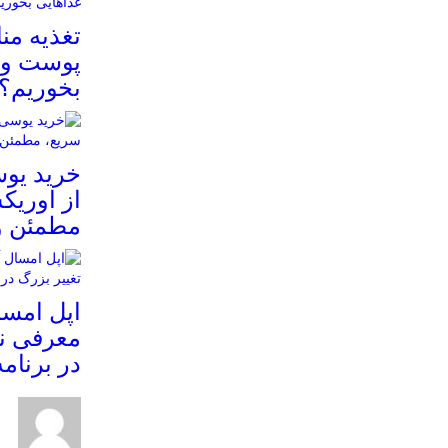
تغذیه م
پوست و م
بخوریم؟
خرید یوس
از اوریک
مطمئن و
معرفی نم
در برنام