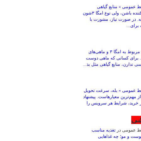
 عمومی » منابع گیاهی
می‌تونن کمک‌کننده باشن، ولی نوع امگا ۳شون
ته. در صورت نیاز، مشورت با
رای...
باقری » بخش مربوط به امگا ۳ و ماهی‌های
. برای کسانی که ماهی دوست
ی ندارن، منابع گیاهی مثل بذ...
ط عمومی » بله، سرعت تحویل
ز مهم‌ترین معیارهاست. پیشنهاد
ز خرید، شرایط هر سرویس را
شی
بط عمومی
در
تغذیه مناسب
وست و مو؛ چه غذاهایی