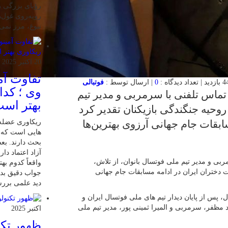
رؤیای بزرگی را
روبه‌روی غول‌ه
نبوغ، مرز نمی
20 اکتبر 2025
تفاوت آمی
0
| ارسال توسط :
فوتبالی
وی ؛ کدا
تماس تلفنی با سرمربی و مدیر تیم
بهتر اس
روحیه جنگندگی بازیکنان تقدیر کرد
ریکاوری عضله 
ابقات جام جهانی آرزوی بهترین‌ها
هایی‌ است که 
بحث دارند. بعض
آزاد اعتماد دار
بی و مدیر تیم ملی فوتسال بانوان، از تلاش،
واقعاً کدوم به
ت دختران ایران در ادامه مسابقات جام جهانی
جواب دقیق بدیم
دید علمی بررسی
 پس از پایان دیدار تیم های ملی فوتسال ایران و
 مظفر، سرمربی و المیرا ثمینی پور، مدیر تیم ملی
اکتبر 2025
ظهور تکن