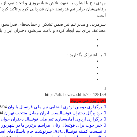
مهدی تاج با اشاره به تعهد، تلاش شبانه‌روزی و اتحاد تیم، از
رقابتی‌شان برابر تیم قدرتمند جهان قدردانی کرد و تاکید کر
است
.
سرمربی و مدیر تیم نیز ضمن تشکر از حمایت‌های فدراسیون، ا
مضاعف برای تیم ایجاد کرده و باعث می‌شود دختران ایران با 
به اشتراک بگذارید :
https://aftabevarzeshi.ir/?p=128139
اخبار ورزشی مرتبط
برگزاری دومین اردوی انتخابی تیم ملی فوتسال بانوان
2026/08/04
برد پرگل دختران فوتسالیست ایران مقابل منتخب تهران
2026/08/04
برگزاری اردوی آماده‌سازی تیم ملی فوتسال دختران جوان
07/26
خبر خوب برای فوتسال زنان؛ مراسم برترین‌ها در شهریور 
نشست کمیته فوتسال AFC؛ سرنوشت جام باشگاه‌های آسیا در انتظار تصمیم نهایی