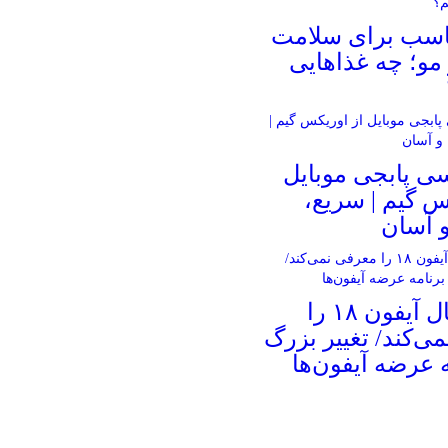
ناسب برای سلامت
و؛ چه غذاهایی
ی پابجی موبایل
س گیم | سریع،
 آسان
اپل امسال آیفون ۱۸ را
ی‌کند/ تغییر بزرگ
ه عرضه آیفون‌ها