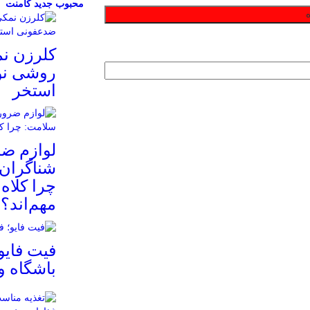
محبوب
جدید
کامنت
کلرزن ن
روشی نو
استخر
لوازم ض
شناگران 
چرا کلاه
مهم‌اند؟
فیت ‌فایو
باشگاه 