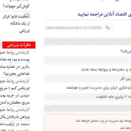
ی اقتصاد آنلاین
مراجعه نمایید
https://aftabevarzeshi.ir/?p=126495
نظرات ورزشی
ی‌کند؟
کارشناس روابط عمو
پوست و مو؛ چه غذاه
باقری
در
تغذیه منا
و سفارت‌ها و پروازها بسته شدند
غذاهایی بخوریم؟
ین آفر
کارشناس روابط عمو
گردشگری ایران برای مدیریت ایمن و هوشمند
اوریکس گیم | سریع،
مهدی
در
خرید یوسی
اوت
سریع، مطمئن و آسان
کارشناس روابط عمو
پیراهن بازیکنان رئال مادر
توسط تیم مدیریت در وب منتشر خواهد شد.
محمد
در
ترکیب احتم
واهد شد.