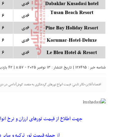
شناسه خبر : 126495 | تاریخ انتشار : 13 نوامبر 2025 - 8:57 | 42 بازدید | تعداد دیدگاه :
اقتصادآنلاین-نگار ثابتی: قیمت انواع تورهای گردشگری به مقصد کوش‌آداسی در دی۹۸ به شرح جدول زیر است؛
جهت اطلاع از
قیمت تورهای ارزان
و نرخ انوا
از جمله
قیمت تور ترکیه
و سایر 