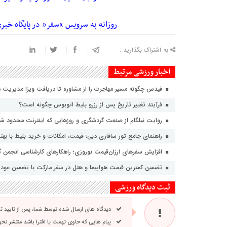
روزانه به سرویس “
سفر
” در
پایگاه خبر
به اشتراک بگذارید :
اخبار ورزشی مرتبط
فیدس چگونه مسیر مهاجرت را از مشاوره تا دریافت ویزا مدیریت م
فرآیند تغییر تاریخ پس از رزرو بلیط اتوبوس چگونه است؟
روایت نیلگام از صنعت گردشگری و روزهایی که اینترنت محدود شد 
راهنمای جامع تور سافاری دبی؛ قیمت، امکانات و خرید بلیط با بهتر
افزایش سفرهای ارزان‌قیمت نوروزی؛ راهکارهای کارشناسی انجمن 
تضمین کمترین قیمت هواپیما و هتل در سفر مارکت با تضمین عودت ۲ برابری مابه التف
ثبت دیدگاه ورزشی
دیدگاه های ارسال شده توسط شما، پس از تایید 
پیام هایی که حاوی تهمت یا افترا باشد منتشر نخ