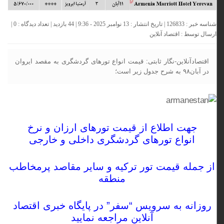
شناسه خبر : 126833 | تاریخ انتشار : 13 نوامبر 2025 - 9:36 | 44 بازدید | تعداد دیدگاه :
0
|
ارسال توسط :
اقتصاد آنلاین
اقتصادآنلاین-نگار ثابتی: قیمت انواع تورهای گردشگری به مقصد ایروان
در آبان۹۸ به شرح جدول زیر است؛
جهت اطلاع از
قیمت تورهای ارزان
و نرخ
انواع
تورهای گردشگری
داخلی و خارجی
از جمله
قیمت تور ترکیه
و سایر مقاصد پرمخاطب
منطقه
روزانه به سرویس “
سفر
” در
پایگاه خبری اقتصاد
آنلاین
مراجعه نمایید