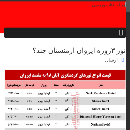
تور ۳روزه ایروان ارمنستان چند؟
ارسال