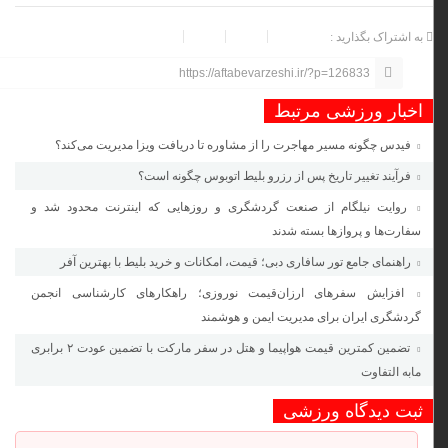
به اشتراک بگذارید :
https://aftabevarzeshi.ir/?p=126833
اخبار ورزشی مرتبط
فیدس چگونه مسیر مهاجرت را از مشاوره تا دریافت ویزا مدیریت می‌کند؟
فرآیند تغییر تاریخ پس از رزرو بلیط اتوبوس چگونه است؟
روایت نیلگام از صنعت گردشگری و روزهایی که اینترنت محدود شد و
سفارت‌ها و پروازها بسته شدند
راهنمای جامع تور سافاری دبی؛ قیمت، امکانات و خرید بلیط با بهترین آفر
افزایش سفرهای ارزان‌قیمت نوروزی؛ راهکارهای کارشناسی انجمن
گردشگری ایران برای مدیریت ایمن و هوشمند
تضمین کمترین قیمت هواپیما و هتل در سفر مارکت با تضمین عودت ۲ برابری
مابه التفاوت
ثبت دیدگاه ورزشی