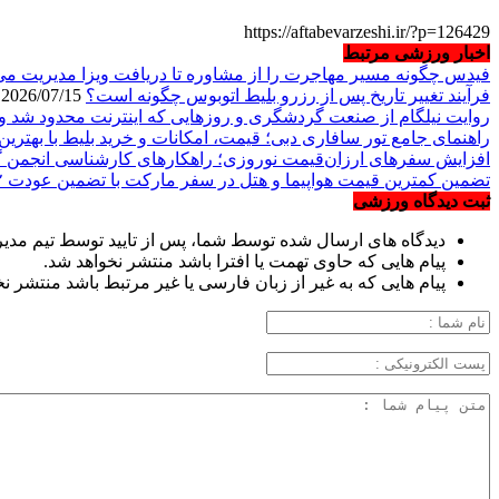
https://aftabevarzeshi.ir/?p=126429
اخبار ورزشی مرتبط
فیدس چگونه مسیر مهاجرت را از مشاوره تا دریافت ویزا مدیریت می
فرآیند تغییر تاریخ پس از رزرو بلیط اتوبوس چگونه است؟
2026/07/15
روایت نیلگام از صنعت گردشگری و روزهایی که اینترنت محدود شد و 
راهنمای جامع تور سافاری دبی؛ قیمت، امکانات و خرید بلیط با بهترین 
افزایش سفرهای ارزان‌قیمت نوروزی؛ راهکارهای کارشناسی انجمن گ
تضمین کمترین قیمت هواپیما و هتل در سفر مارکت با تضمین عودت ۲ برابری مابه التفاوت
ثبت دیدگاه ورزشی
دیدگاه های ارسال شده توسط شما، پس از تایید توسط تیم مدی
پیام هایی که حاوی تهمت یا افترا باشد منتشر نخواهد شد.
پیام هایی که به غیر از زبان فارسی یا غیر مرتبط باشد منتشر ن