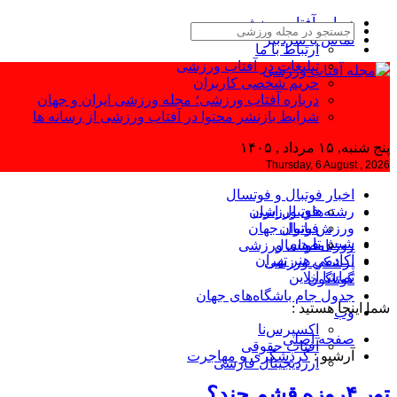
درباره آفتاب ورزشی
تماس با سردبیر
ارتباط با ما
تبلیغات در آفتاب ورزشی
حریم شخصی کاربران
درباره آفتاب ورزشی؛ مجله ورزشی ایران و جهان
شرایط بازنشر محتوا در آفتاب ورزشی از رسانه ها
پنج شنبه, ۱۵ مرداد , ۱۴۰۵
Thursday, 6 August , 2026
اخبار فوتبال و فوتسال
رشته‌های ورزشی
فوتبال ایران
ورزش بانوان
فوتبال جهان
شیش‌تا
فوتسال
روزنامه‌های ورزشی
آکادمی هنر تهران
پزشکی ورزشی
تماشا آنلاین
گوناگون
جدول جام باشگاه‌های جهان
شما اینجا هستید :
وب
اکسپرس‌نا
صفحه اصلی
آفتاب حقوقی
آرشیو :
گردشگری و مهاجرت
ارزدیجیتال فارسی
تور ۴روزه قشم چند؟