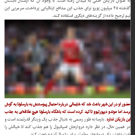
به‌ عنوان بازیکن اصلی به میدان رفته است. با وجود آن که آرسنال تابستان
گذشته ۴۵ میلیون یورو برای جذب این مدافع ایتالیایی پرداخت، سرمربی این
تیم ترجیح داده از گزینه‌های دیگری استفاده کند.
حضور او در این شهر باعث شد که شایعاتی درباره احتمال پیوستنش به بارسلونا به گوش
برسد اما موندو دیپورتیوو تاکید کرده است که باشگاه بارسلونا هیچ علاقه‌ای به جذب
این بازیکن ندارد
. بارسا به‌ طور رسمی به‌ دنبال جذب یک وینگر قدرتمند است و
در همین حال، در نظر دارد دروازه‌بان اسپانیول را هم جذب کند تا خیالش را
بابت داشتن یک دروازه‌بان مطمئن برای ۱۰ سال آینده راحت کند.