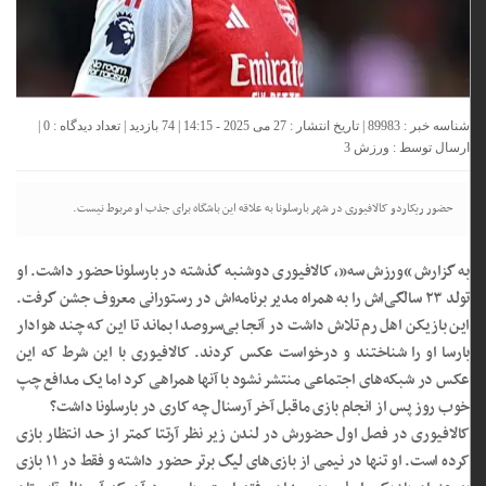
شناسه خبر : 89983 | تاریخ انتشار : 27 می 2025 - 14:15 | 74 بازدید | تعداد دیدگاه :
0
|
ارسال توسط :
ورزش 3
حضور ریکاردو کالافیوری در شهر بارسلونا به علاقه این باشگاه برای جذب او مربوط نیست.
به گزارش “ورزش سه”، کالافیوری دوشنبه گذشته در بارسلونا حضور داشت. او
تولد ۲۳ سالگی‌اش را به همراه مدیر برنامه‌اش در رستورانی معروف جشن گرفت.
این بازیکن اهل رم تلاش داشت در آنجا بی‌سروصدا بماند تا این که چند هوادار
بارسا او را شناختند و درخواست عکس کردند. کالافیوری با این شرط که این
عکس در شبکه‌های اجتماعی منتشر نشود با آنها همراهی کرد اما یک مدافع چپ
خوب روز پس از انجام بازی ماقبل آخر آرسنال چه کاری در بارسلونا داشت؟
کالافیوری در فصل اول حضورش در لندن زیر نظر آرتتا کمتر از حد انتظار بازی
کرده است. او تنها در نیمی از بازی‌های لیگ برتر حضور داشته و فقط در ۱۱ بازی