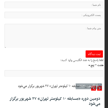
لطفا پاسخ را به عدد انگلیسی وارد کنید:
هشت − پنج =
10 آگوست 2026
دومین دوره «مسابقه ۱۰ کیلومتر تهران» ۲۷ شهریور برگزار
می‌شود