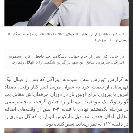
شناسه خبر : 97668 | تاریخ انتشار : 01 جولای 2025 - 16:21 | 86 بازدید | تعداد دیدگاه :
0
|
ارسال توسط :
ورزش 3
در حالی که اینتر از جام جهانی باشگاه‌ها خداحافظی کرد، سیمونه
اینزاگی، سرمربی سابق این تیم، بزرگترین شگفتی را با الهلال رقم زد.
به گزارش “ورزش سه”، سیمونه اینزاگی که پس از فینال لیگ
قهرمانان از سمت خود به عنوان مربی اینتر کنار رفت، بامداد
امروز با پیروزی برای اولین بار در دوران حرفه‌ای‌اش مقابل پپ
گواردیولا، یک موفقیت بی‌نظیر را جشن گرفت. منچسترسیتی
در مرحله یک‌هشتم نهایی با نتیجه ۴-۳ پس از وقت‌های اضافه
مقابل الهلال حذف شد. دبل مارکوس لئوناردو، که گل پیروزی را
در دقیقه ۱۱۲ به ثمر رساند، تعیین‌کننده بود.