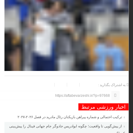
به اشتراک بگذارید :
https://aftabevarzeshi.ir/?p=97668
اخبار ورزشی مرتبط
ترکیب احتمالی و شماره پیراهن بازیکنان رئال مادرید در فصل ۲۰۲۶-۲۰۲۷
از پیش‌گویی تا واقعیت؛ چگونه ابوادریس جادوگر جام جهانی فینال را پیش‌بینی