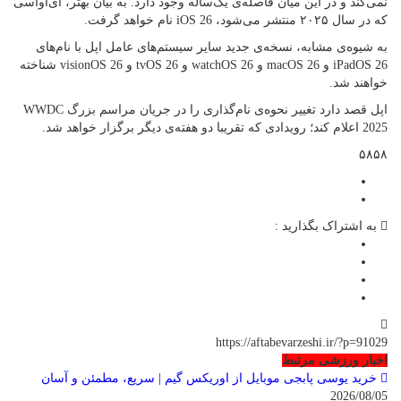
نمی‌کند و در این میان فاصله‌ی یک‌ساله وجود دارد. به بیان بهتر، آی‌اواسی
که در سال ۲۰۲۵ منتشر می‌شود، iOS 26 نام خواهد گرفت.
به شیوه‌ی مشابه، نسخه‌ی جدید سایر سیستم‌های عامل اپل با نام‌های
iPadOS 26 و macOS 26 و watchOS 26 و tvOS 26 و visionOS 26 شناخته
خواهند شد.
اپل قصد دارد تغییر نحوه‌ی نام‌گذاری را در جریان مراسم بزرگ WWDC
2025 اعلام کند؛ رویدادی که تقریبا دو هفته‌ی دیگر برگزار خواهد شد.
۵۸۵۸
به اشتراک بگذارید :
https://aftabevarzeshi.ir/?p=91029
اخبار ورزشی مرتبط
خرید یوسی پابجی موبایل از اوریکس گیم | سریع، مطمئن و آسان
2026/08/05