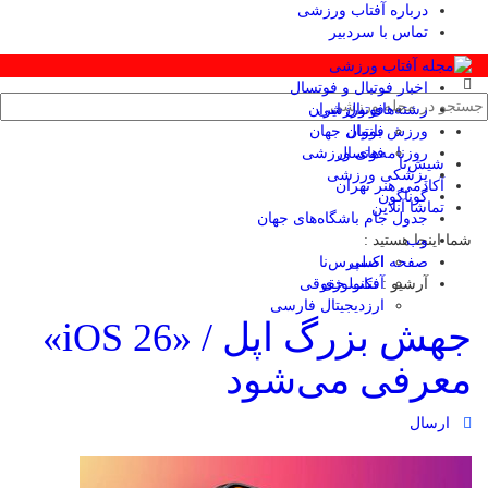
درباره آفتاب ورزشی
تماس با سردبیر
اخبار فوتبال و فوتسال
رشته‌های ورزشی
فوتبال ایران
ورزش بانوان
فوتبال جهان
فوتسال
روزنامه‌های ورزشی
شیش‌تا
پزشکی ورزشی
آکادمی هنر تهران
گوناگون
تماشا آنلاین
جدول جام باشگاه‌های جهان
وب
شما اینجا هستید :
صفحه اصلی
اکسپرس‌نا
آرشیو :
تکنولوژی
آفتاب حقوقی
ارزدیجیتال فارسی
جهش بزرگ اپل / «iOS 26»
معرفی می‌شود
ارسال