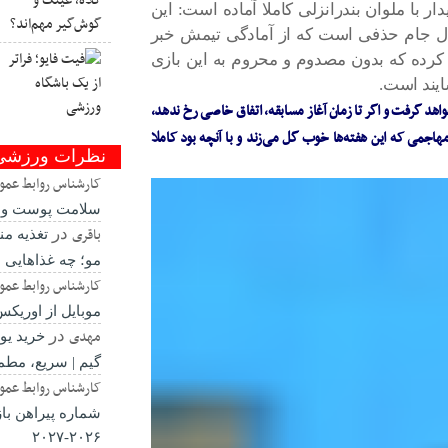
ر با ملوان بندرانزلی کاملا آماده است: این
ل جام حذفی است که از آمادگی تیمش خبر
 کرده که بدون مصدوم و محروم به این بازی
ایند است.
واهد گرفت و اگر تا زمان آغاز مسابقه، اتفاق خاصی رخ ندهد،
اجمی که این هفته‌ها خوب گل می‌زند و با آنچه بود کاملا
نظرات ورزشی
کارشناس روابط عمو
سلامت پوست و م
باقری
در
تغذیه م
مو؛ چه غذاهایی 
کارشناس روابط عمو
موبایل از اوریک
مهدی
در
خرید یو
گیم | سریع، مطم
کارشناس روابط عمو
شماره پیراهن باز
۲۰۲۶-۲۰۲۷