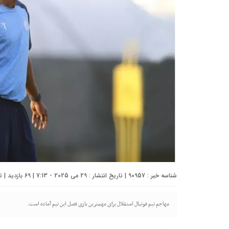
شناسه خبر : 90957 | تاریخ انتشار : 29 می 2025 - 7:13 | 69 بازدید | تعداد دیدگاه :
مهاجم تیم فوتبال استقلال برای مهمترین بازی فصل این تیم آماده است.