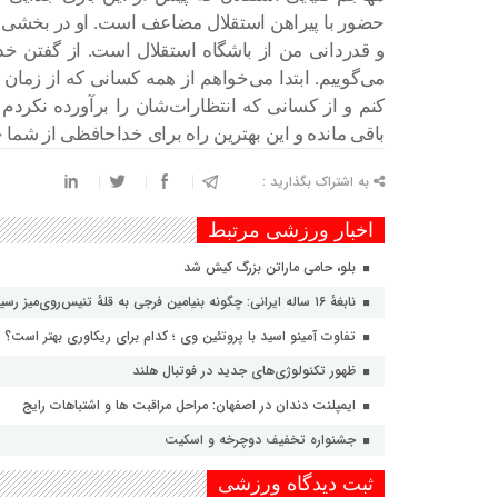
حضور با پیراهن استقلال مضاعف است. او در بخشی 
و قدردانی من از باشگاه استقلال است. از گفتن خد
می‌گوییم. ابتدا می‌خواهم از همه کسانی که از زمان
کنم و از کسانی که انتظارات‌شان را برآورده نکر
باقی مانده و این بهترین راه برای خداحافظی از شما خ
به اشتراک بگذارید :
اخبار ورزشی مرتبط
بلو، حامی ماراتن بزرگ کیش شد
نابغهٔ ۱۶ ساله ایرانی: چگونه بنیامین فرجی به قلهٔ تنیس‌روی‌میز رسید؟
تفاوت آمینو اسید با پروتئین وی ؛ کدام برای ریکاوری بهتر است؟
ظهور تکنولوژی‌های جدید در فوتبال هلند
ایمپلنت دندان در اصفهان: مراحل مراقبت ها و اشتباهات رایج
جشنواره تخفیف دوچرخه‌ و اسکیت
ثبت دیدگاه ورزشی