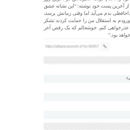
از آخرین پست خود نوشته: “این نشانه عشق
احافظی بدم می‌آید اما وقتی زمانش برسد،
 ورودم به استقلال من را حمایت کردند تشکر
دم عذرخواهی کنم. خوشحالم که یک رقص آخر
واهد بود.”
https://aftabevarzeshi.ir/?p=90957