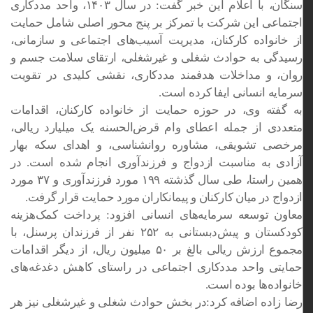
سنگان، با اعلام این خبر گفت: در سال ۱۴۰۳، واحد مددکاری
اجتماعی این شرکت با تمرکز بر پنج محور اصلی شامل حمایت
از خانواده کارکنان، مدیریت آسیب‌های اجتماعی و سازمانی،
رسیدگی به حوادث شغلی و غیرشغلی، ارتقای سلامت جسم و
روان، و مداخلات هدفمند مددکاری، نقشی کلیدی در تقویت
سرمایه انسانی ایفا کرده است.
به گفته وی، در حوزه حمایت از خانواده کارکنان، اقدامات
متعددی از جمله اعطای وام قرض‌الحسنه یک میلیارد ریالی،
مرخصی تشویقی، مشاوره روانشناسی، و اهدای سکه بهار
آزادی به مناسبت ازدواج و فرزندآوری انجام شده است. در
همین راستا، طی سال گذشته ۱۹۹ مورد فرزندآوری و ۳۷ مورد
ازدواج در میان کارکنان و پیمانکاران مورد حمایت قرار گرفت.
معاون توسعه سرمایه‌های انسانی افزود: پرداخت کمک‌هزینه
کودکستان و پیش‌دبستانی به ۲۵۲ نفر از فرزندان پرسنل، با
مجموع ارزش ریالی بالغ بر ۵۰ میلیون ریال، از دیگر اقدامات
حمایتی واحد مددکاری اجتماعی در راستای کاهش دغدغه‌های
خانواده‌ها بوده است.
رضا زاده اضافه کرد:در بخش حوادث شغلی و غیرشغلی نیز هر