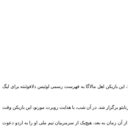
به گزارش “ورزش سه”، ایسکو آلارکون پس از شش سال غیبت، بار دیگر پیراهن تیم ملی اسپانیا را بر تن خواهد کرد. امروز، ۲۶ می ۲۰۲۵، این بازیکن اهل مالاگا به فهرست رسمی لوئیس دلافوئنته برای لیگ
رحله مقدماتی یورو ۲۰۲۰ مقابل سوئد که در ورزشگاه سانتیاگو برنابئو برگزار شد. در آن شب، با هدایت روبرت مورنو، این بازیکن وقت
، او در پیروزی ۴-۱ مقابل جزایر فارو نیز به عنوان بازیکن ثابت به میدان رفت و در دقیقه ۷۴ تعویض شد. از آن زمان به بعد، هیچ‌یک از سرمربیان تیم ملی او را به اردو دعوت