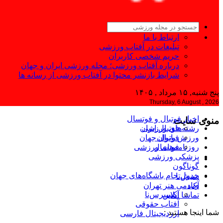
ارتباط با ما
تبلیغات در آفتاب ورزشی
حریم شخصی کاربران
درباره آفتاب ورزشی؛ مجله ورزشی ایران و جهان
شرایط بازنشر محتوا در آفتاب ورزشی از رسانه ها
پنج شنبه, ۱۵ مرداد , ۱۴۰۵
Thursday, 6 August , 2026
اخبار فوتبال و فوتسال
منوی سایت
رشته‌های ورزشی
فوتبال ایران
ورزش بانوان
فوتبال جهان
فوتسال
روزنامه‌های ورزشی
پزشکی ورزشی
گوناگون
جدول جام باشگاه‌های جهان
شیش‌تا
وب
آکادمی هنر تهران
اکسپرس‌نا
تماشا آنلاین
آفتاب حقوقی
شما اینجا هستید :
ارزدیجیتال فارسی