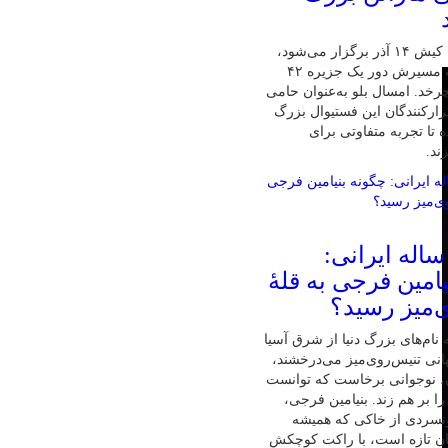
پنجمین ماراتن کیش ۱۴ آذر برگزار می‌شود،
تنها ماراتنی که مسیرش دور یک جزیره ۴۲
رخد. امسال بلو به‌عنوان حامی
زارکنندگان این فستیوال بزرگ
 تا تجربه متفاوتی برای
ند.
ابغهٔ ۱۶ ساله ایرانی:
امین فرجی به قلهٔ
‌میز رسید؟
نام‌های بزرگ دنیا از شرق آسیا
نی تنیس‌روی‌میز می‌درخشند،
ان، نوجوانی برخاست که توانست
ا بر هم زند. بنیامین فرجی،
ونسردی از خاکی که همیشه
ان تازه است، با راکت کوچکش