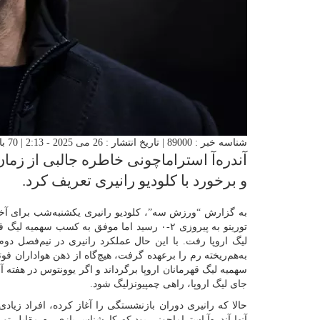
شناسه خبر : 89000 | تاریخ انتشار : 26 می 2025 - 2:13 | 70 بازدید | تعداد دیدگاه :
آندره‌آ استراماچونی خاطره جالبی از زما
و برخورد با کلودیو رانیری تعریف کرد.
به گزارش “ورزش سه”، کلودیو رانیری یکشنبه‌شب برای آخری
تورینو به پیروزی ۲-۰ رسید اما موفق به کسب سهم
لیگ اروپا رفت. با این حال عملکرد رانیری در نیم‌فصل د
به‌هم‌ریخته رم را برعهده گرفت، هیچ‌گاه از ذهن هواداران فو
سهمیه لیگ قهرمانان اروپا برگرداند و اگر یوونتوس در هفته 
جای لیگ اروپا، راهی چمپیونزلیگ شود.
حالا که رانیری دوران بازنشستگی را آغاز کرده، افراد زیادی ب
آنها آندره‌آ استراماچونی بود که کارشناس بازی رم مقابل تو