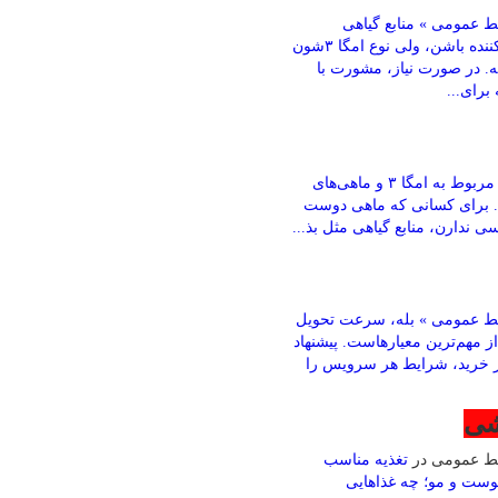
 عمومی » منابع گیاهی
می‌تونن کمک‌کننده باشن، ولی نوع امگا ۳شون
ته. در صورت نیاز، مشورت با
رای...
باقری » بخش مربوط به امگا ۳ و ماهی‌های
. برای کسانی که ماهی دوست
ی ندارن، منابع گیاهی مثل بذ...
ط عمومی » بله، سرعت تحویل
ز مهم‌ترین معیارهاست. پیشنهاد
ز خرید، شرایط هر سرویس را
شی
بط عمومی
در
تغذیه مناسب
وست و مو؛ چه غذاهایی