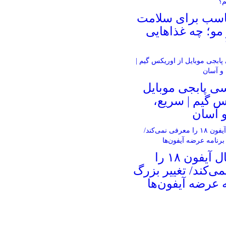
ناسب برای سلامت
و؛ چه غذاهایی
ی پابجی موبایل
س گیم | سریع،
 آسان
اپل امسال آیفون ۱۸ را
ی‌کند/ تغییر بزرگ
ه عرضه آیفون‌ها