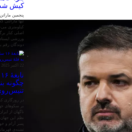
کیش شد
کیلومتری می‌چ
اصلی کنار برگ
ورزشی ایستاده
دوندگان رقم بز
22 اکتبر 2025
ن
چگونه بنی
تنیس‌روی
در روزگاری که 
بر سکوهای جها
ناگهان از ایر
نظم این جهان ر
پسر آرام و خ
تشنه‌ی قهرمان