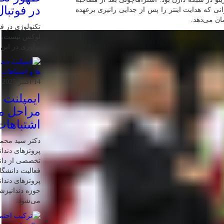
در فوتبال
نی که هدایت اینتر را ‌پس از جدایی رانیری برعهده
ن می‌دهد.
تکنولوژی در فو
لوکس نیست، ب
نوآوری در این
14 اکتبر 2025
ایمپلنت 
مراحل مر
اشتباهات
دکتر سید محم
پروتزهای دندان
تخصصی از دانش
فعالیت دانشگاه
پروتزهای دندا
حوزه دندانپز
می‌شود.