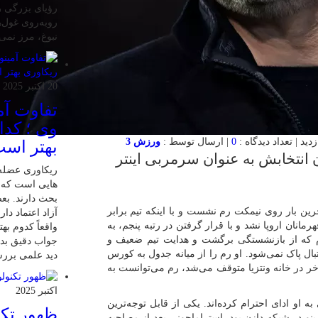
رؤیای بزرگی را
روبه‌روی غول‌ه
نبوغ، مرز نمی
20 اکتبر 2025
تفاوت آمی
وی ؛ کدا
0
| ارسال توسط :
ورزش 3
بهتر اس
ن انتخابش به عنوان سرمربی اینتر
ریکاوری عضله 
هایی‌ است که 
بحث دارند. بعض
ن بار روی نیمکت رم نشست و با اینکه تیم برابر
آزاد اعتماد دار
یه لیگ قهرمانان اروپا نشد و با قرار گرفتن در رتبه پنجم، به
واقعاً کدوم به
وم که از بازنشستگی برگشت و هدایت تیم ضعیف و
جواب دقیق بدیم
تبال پاک نمی‌شود. او رم را از میانه جدول به کورس
دید علمی بررسی
آخر در خانه ونتزیا متوقف می‌شد، رم می‌توانست به
اکتبر 2025
ه او ادای احترام کرده‌اند. یکی از قابل توجه‌ترین
ظهور تکن
رینو در شبکه دازن بود. استراماچونی بعد از مصاحبه