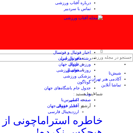
درباره آفتاب ورزشی
تماس با سردبیر
اخبار فوتبال و فوتسال
رشته‌های ورزشی
فوتبال ایران
ورزش بانوان
فوتبال جهان
فوتسال
روزنامه‌های ورزشی
شیش‌تا
پزشکی ورزشی
آکادمی هنر تهران
گوناگون
تماشا آنلاین
جدول جام باشگاه‌های جهان
وب
شما اینجا هستید :
صفحه اصلی
اکسپرس‌نا
آرشیو :
آفتاب حقوقی
اخبار فوتبال جهان
ارزدیجیتال فارسی
خاطره استراماچونی از ر
هیچکس نکرده!