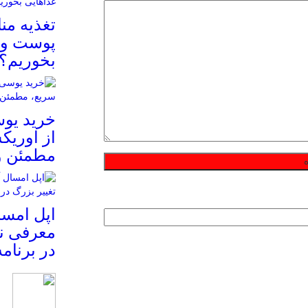
تغذیه م
پوست و م
بخوریم؟
خرید یوس
از اوریک
مطمئن و
معرفی نم
در برنام