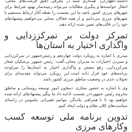
داشتند،‌اظهارکرد: همکاری شما در معرفی دقیق فرصت‌های محلی،
انتقال خواسته‌ها و پیگیری مطالبات می‌تواند زمینه‌ساز بهبود شرایط برای
شهرهای مرزی کشور باشد.ما این نشست را نقطه آغاز ارتباط مستقیم با
شهرهای مرزی می‌دانیم و از همه فعالان محلی می‌خواهیم پیشنهادهای
خود را در قالب‌های تعیین شده ارائه دهند.
تمرکز دولت بر تمرکززدایی و
واگذاری اختیار به استان‌ها
میدری با اشاره به رویکرد دولت چهاردهم و رئیس‌جمهور در تمرکززدایی
و سپردن اختیارات به مدیران محلی،گفت: رئیس جمهور پزشکیان شعار
تمرکززدایی، رفع تبعیض و واگذاری اختیار به استان‌ها را سرلوحه
برنامه‌های خود قرار داده‌ است.این رویکرد می‌تواند مقدمه‌ای برای
تحولات جدی در وضعیت مناطق مرزی کشور باشد.
وی با اشاره به حضور مجازی «معاون امور توسعه روستایی و مناطق
محروم رئیس جمهور»در نشست ادامه داد:ما پیگیر پیشنهادهای ارائه‌ شده
خواهیم بود تا با همراهی یکدیگر، بتوانیم تغییراتی ملموس در راستای
سیاست‌های کلان نظام و دولت ایجاد کنیم.
تدوین برنامه ملی توسعه کسب‌
وکارهای مرزی