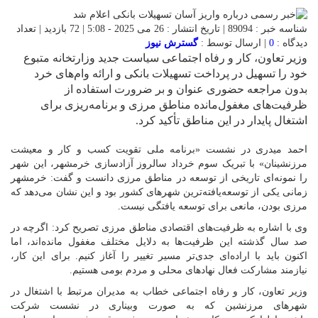
شناسه خبر : 89094 | تاریخ انتشار : 26 می 2025 - 5:08 | 72 بازدید | تعداد
دیدگاه :
0
| ارسال توسط :
گسترش نیوز
وزیر تعاون، کار و رفاه اجتماعی سیاست جدید وزارتخانه متبوع
خود را تسهیل در پرداخت تسهیلات بانکی و ارائه وام‌های خرد
بدون مراجعه حضوری عنوان و بر ضرورت استفاده از
ظرفیت‌های مغفول‌مانده مناطق مرزی و برنامه‌ریزی برای
اشتغال پایدار در این مناطق تأکید کرد.
احمد میدری در نشست «برنامه ملی تقویت کسب و کار و معیشت
مرزنشینان» با تبریک سوم خرداد سالروز آزادسازی خرمشهر، این شهر
را نمونه‌ای تاریخی از توسعه در مناطق مرزی دانست و گفت: خرمشهر
زمانی یکی از توسعه‌یافته‌ترین شهرهای کشور بود و این نشان می‌دهد که
مرزی بودن، مانعی برای توسعه یافتگی نیست.
وی با اشاره به ظرفیت‌های اقتصادی مناطق مرزی تصریح کرد: اگرچه در
صد سال گذشته این ظرفیت‌ها به دلایل مختلف مغفول مانده‌اند، اما
اکنون باید با اراده‌ای جدی‌تر مسیر تغییر را آغاز کنیم. برای این کار،
نیازمند مشارکت فعال نهادهای محلی و مردم بومی هستیم.
وزیر تعاون، کار و رفاه اجتماعی خطاب به مدیران مرتبط با اشتغال در
شهرهای مرزنشین که به صورت وبیناری در نشست شرکت