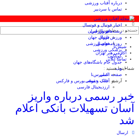
درباره آفتاب ورزشی
تماس با سردبیر
اخبار فوتبال و فوتسال
رشته‌های ورزشی
فوتبال ایران
ورزش بانوان
فوتبال جهان
فوتسال
روزنامه‌های ورزشی
شیش‌تا
پزشکی ورزشی
آکادمی هنر تهران
گوناگون
تماشا آنلاین
جدول جام باشگاه‌های جهان
وب
شما اینجا هستید :
صفحه اصلی
اکسپرس‌نا
آرشیو :
آفتاب حقوقی
بانک و بیمه، بورس و فارکس
ارزدیجیتال فارسی
خبر رسمی درباره واریز
آسان تسهیلات بانکی اعلام
شد
ارسال