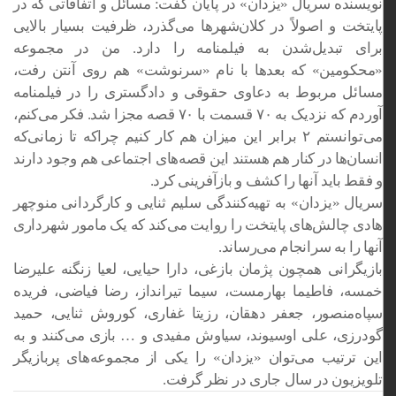
نویسنده سریال «یزدان» در پایان گفت: مسائل و اتفاقاتی که در
پایتخت و اصولاً در کلان‌شهرها می‌گذرد، ظرفیت بسیار بالایی
برای تبدیل‌شدن به فیلمنامه را دارد. من در مجموعه
«محکومین» که بعدها با نام «سرنوشت» هم روی آنتن رفت،
مسائل مربوط به دعاوی حقوقی و دادگستری را در فیلمنامه
آوردم که نزدیک به ۷۰ قسمت با ۷۰
قصه
مجزا شد. فکر می‌کنم،
می‌توانستم ۲ برابر این میزان هم کار کنیم چراکه تا زمانی‌که
انسان‌ها در کنار هم هستند این قصه‌های اجتماعی هم وجود دارند
و فقط باید آنها را کشف و بازآفرینی کرد.
سریال «یزدان» به تهیه‌کنندگی سلیم ثنایی و کارگردانی منوچهر
هادی چالش‌های پایتخت را روایت می‌کند که یک مامور شهرداری
آنها را به سرانجام می‌رساند.
بازیگرانی همچون پژمان بازغی، دارا حیایی،
لعیا
زنگنه علیرضا
خمسه، فاطیما
بهارمست
، سیما تیرانداز، رضا فیاضی، فریده
سپاه‌منصور، جعفر دهقان، رزیتا غفاری، کوروش ثنایی، حمید
گودرزی، علی
اوسیوند
، سیاوش مفیدی و … بازی می‌کنند و به
این ترتیب می‌توان «یزدان» را یکی از مجموعه‌های
پربازیگر
تلویزیون در
سال جاری
در نظر گرفت.