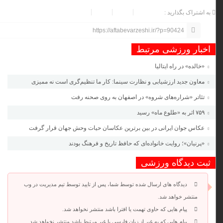
به اشتراک بگذارید :
https://aftabevarzeshi.ir/?p=90424
اخبار ورزشی مرتبط
«خالده» در راه ایتالیا
معاون جدید ارزشیابی و نظارت سینما: کار ما تنظیم‌گری است نه ممیزی
تئاتر «شراره‌های شروه» در اصفهان به روی صحنه رفت
۷۵۹ اثر به «طلوع ماه» رسید
عکاس جوان ایرانی در بین برترین عکاسان حیات وحش جهان قرار گرفت
«پرنیان»؛ روایت خانواده‌ای که حافظ تاریخ و فرهنگ بودند
ثبت دیدگاه ورزشی
دیدگاه های ارسال شده توسط شما، پس از تایید توسط تیم مدیریت در وب
منتشر خواهد شد.
پیام هایی که حاوی تهمت یا افترا باشد منتشر نخواهد شد.
پیام هایی که به غیر از زبان فارسی یا غیر مرتبط باشد منتشر نخواهد شد.