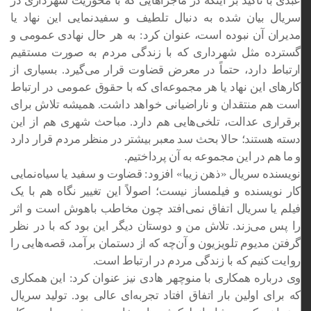
عبدی با تأکید بر اینکه در ماجراهایی که با
محوریت
شهرداری در
سریال بیان شده به دنبال تلطیف و
سفیدنمایی
این نهاد یا
مدیران آن نبوده است، عنوان کرد:
به هر حال
نهادی عمومی و
گسترده مثل شهرداری که با زندگی مردم به صورت مستقیم
ارتباط دارد، حتماً در معرض
قضاوت
قرار می‌گیرد. بسیاری از
کارهای این نهاد یا هر مجموعه‌ای که با حقوق عمومی در ارتباط
است هم منتقدان و ناراضیانی خواهد داشت. همیشه تلاش برای
برقراری عدالت، تلخی‌هایی هم دارد. مباحث شهری هم از این
دسته هستند؛ حالا بحث سد معبر بیشتر در منظر مردم قرار دارد
و ما هم در این مجموعه به آن پرداختیم.
نویسنده سریال «ذهن زیبا» افزود:
قضاوت
و سفید یا سیاه‌نمایی
کار نویسنده و فیلمساز نیست؛ اصولاً این تغییر نگاه هم با یک
فیلم یا سریال
اتفاق
نمی‌افتد چون مخاطب باهوش است و اثر
را پس می‌زند. تلاش من و دوستان دیگر این بود که با
در نظر
گرفتن
مدیوم تلویزیون و آن‌چه که از دستمان برآمد، قصه‌هایی را
روایت کنیم که با زندگی مردم در ارتباط است.
وی درباره همکاری با منوچهر هادی نیز عنوان کرد: این همکاری
که برای اولین بار
اتفاق افتاد
تجربه‌ای عالی بود. تولید سریال