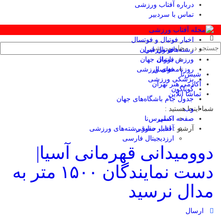
درباره آفتاب ورزشی
تماس با سردبیر
اخبار فوتبال و فوتسال
رشته‌های ورزشی
فوتبال ایران
ورزش بانوان
فوتبال جهان
فوتسال
روزنامه‌های ورزشی
شیش‌تا
پزشکی ورزشی
آکادمی هنر تهران
گوناگون
تماشا آنلاین
جدول جام باشگاه‌های جهان
وب
شما اینجا هستید :
صفحه اصلی
اکسپرس‌نا
آرشیو :
آفتاب حقوقی
اخبار سایر رشته‌های ورزشی
ارزدیجیتال فارسی
دوومیدانی قهرمانی آسیا|
دست نمایندگان ۱۵۰۰ متر به
مدال نرسید
ارسال