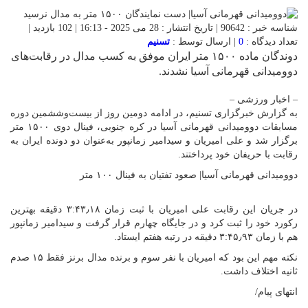
شناسه خبر : 90642 | تاریخ انتشار : 28 می 2025 - 16:13 | 102 بازدید |
تعداد دیدگاه :
0
| ارسال توسط :
تسنیم
دوندگان ماده ۱۵۰۰ متر ایران موفق به کسب مدال در رقابت‌های
دوومیدانی قهرمانی آسیا نشدند.
– اخبار ورزشی –
به گزارش خبرگزاری تسنیم، در ادامه دومین روز از بیست‌وششمین دوره
مسابقات دوومیدانی قهرمانی آسیا در کره جنوبی، فینال دوی ۱۵۰۰ متر
برگزار شد و علی امیریان و سیدامیر زمانپور به‌عنوان دو دونده ایران به
رقابت با حریفان خود پرداختند.
دوومیدانی قهرمانی آسیا| صعود تفتیان به فینال ۱۰۰ متر
در جریان این رقابت علی امیریان با ثبت زمان ۳:۴۳٫۱۸ دقیقه بهترین
رکورد خود را ثبت کرد و در جایگاه چهارم قرار گرفت و سیدامیر زمانپور
هم با زمان ۳:۴۵٫۹۳ دقیقه در رتبه هفتم ایستاد.
نکته مهم این بود که امیریان با نفر سوم و برنده مدال برنز فقط ۱۵ صدم
ثانیه اختلاف داشت.
انتهای پیام/