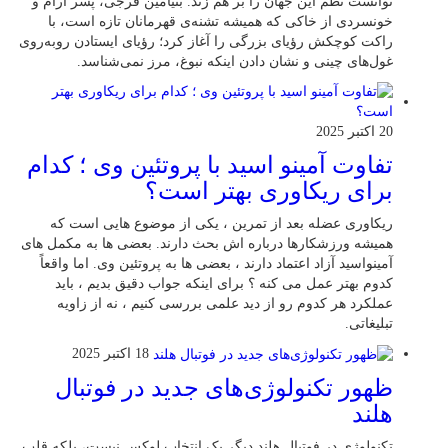
توانست نظم این جهان را بر هم زند. بنیامین فرجی، پسر آرام و
خونسردی از خاکی که همیشه تشنه‌ی قهرمانان تازه است، با
راکت کوچکش رؤیای بزرگی را آغاز کرد؛ رؤیای ایستادن روبه‌روی
غول‌های چینی و نشان دادن اینکه نبوغ، مرز نمی‌شناسد.
20 اکتبر 2025
تفاوت آمینو اسید با پروتئین وی ؛ کدام
برای ریکاوری بهتر است؟
ریکاوری عضله بعد از تمرین ، یکی از موضوع‌ هایی‌ است که
همیشه ورزشکارها درباره‌ اش بحث دارند. بعضی‌ ها به مکمل‌ های
آمینواسید آزاد اعتماد دارند ، بعضی‌ ها به پروتئین وی. اما واقعاً
کدوم بهتر عمل می‌ کنه ؟ برای اینکه جواب دقیق بدیم ، باید
عملکرد هر کدوم رو از دید علمی بررسی کنیم ، نه از زاویه
تبلیغاتی.
18 اکتبر 2025
ظهور تکنولوژی‌های جدید در فوتبال
هلند
تکنولوژی در فوتبال هلند دیگر یک انتخاب لوکس نیست، بلکه قلب