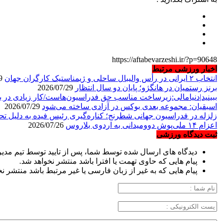
https://aftabevarzeshi.ir/?p=90648
اخبار ورزشی مرتبط
انتخاب ۲ ایرانی در رأس والیبال ساحلی و ژیمناستیک کارگران جهان
2026/07/29
برنز رستمیان در هانگژو؛ پایان دو سال انتظار
2026/07/29
ببینید|دنیامالی:زیرساخت مناسب حق فدراسیون‌هاست/کار زیادی در 
اسبقیان: مجموعه بعدی بوکس در آزادی ساخته می‌شود
2026/07/29
زلزله در فدراسیون جهانی شطرنج؛ کناره‌گیری رئیس فیده به دلیل تح
اعزام ۱۴ ملی‌پوش دوومیدانی به اردوی بلاروس
2026/07/26
ثبت دیدگاه ورزشی
دیدگاه های ارسال شده توسط شما، پس از تایید توسط تیم مدی
پیام هایی که حاوی تهمت یا افترا باشد منتشر نخواهد شد.
پیام هایی که به غیر از زبان فارسی یا غیر مرتبط باشد منتشر ن