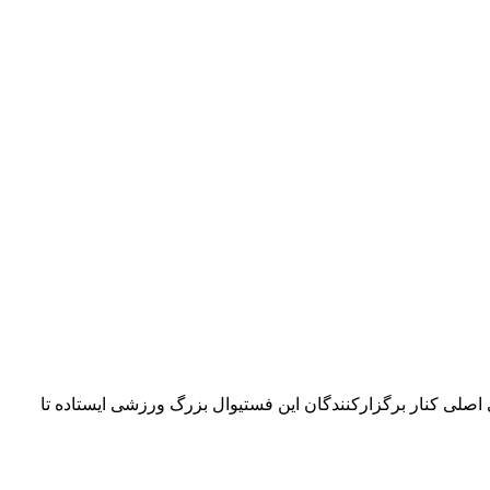
۴۲ کیلومتری می‌چرخد. امسال بلو به‌عنوان حامی اصلی کنار برگزارکنندگان این فستیوال بزرگ ورزشی ایستاده تا