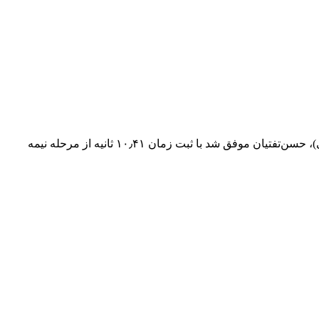
به گزارش خبرگزاری تسنیم، در جریان برگزاری دومین روز از بیست و ششمین دوره مسابقات دو و میدانی قهرمانی آسیا (۲۰۲۵ کره جنوبی)، حسن‌تفتیان موفق شد با ثبت زمان ۱۰٫۴۱ ثانیه از مرحله نیمه