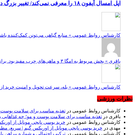
اپل امسال آیفون ۱۸ را معرفی نمی‌کند/ تغییر بزرگ در برنامه عرضه آیفون‌ها
کارشناس روابط عمومی » منابع گیاهی می‌تونن کمک‌کننده باشن، ولی نوع امگا ۳شون با ماهی متفاوته. در صورت نیاز، 
باقری » بخش مربوط به امگا ۳ و ماهی‌های چرب مفید بود. برای کسانی که ماهی دوست ندارن یا دسترسی ندارن، منابع گیاهی مثل بذ...
کارشناس روابط عمومی » بله، سرعت تحویل و امنیت خرید از مه
نظرات ورزشی
کارشناس روابط عمومی
در
تغذیه مناسب برای سلامت پوست و 
باقری
در
تغذیه مناسب برای سلامت پوست و مو؛ چه غذاهایی ب
کارشناس روابط عمومی
در
خرید یوسی پابجی موبایل از اوری
مهدی
در
خرید یوسی پابجی موبایل از اوریکس گیم | سریع، مط
کارشناس روابط عمومی
در
ترکیب احتمالی و شماره پیراهن بازیکنان