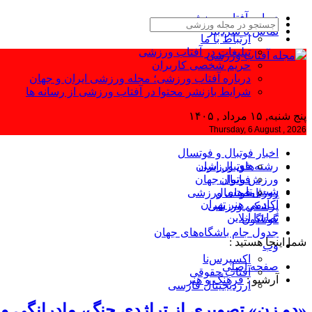
درباره آفتاب ورزشی
تماس با سردبیر
ارتباط با ما
تبلیغات در آفتاب ورزشی
حریم شخصی کاربران
درباره آفتاب ورزشی؛ مجله ورزشی ایران و جهان
شرایط بازنشر محتوا در آفتاب ورزشی از رسانه ها
پنج شنبه, ۱۵ مرداد , ۱۴۰۵
Thursday, 6 August , 2026
اخبار فوتبال و فوتسال
رشته‌های ورزشی
فوتبال ایران
ورزش بانوان
فوتبال جهان
شیش‌تا
فوتسال
روزنامه‌های ورزشی
آکادمی هنر تهران
پزشکی ورزشی
تماشا آنلاین
گوناگون
جدول جام باشگاه‌های جهان
شما اینجا هستید :
وب
اکسپرس‌نا
صفحه اصلی
آفتاب حقوقی
آرشیو :
فرهنگ و هنر
ارزدیجیتال فارسی
«دو زن» تصویری از تراژدی جنگ، مادرانگی 