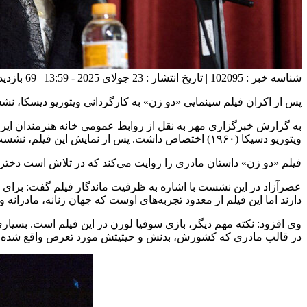
شناسه خبر : 102095 | تاریخ انتشار : 23 جولای 2025 - 13:59 | 69 بازدید | تعداد دیدگاه :
پس از اکران فیلم سینمایی «دو زن» به کارگردانی ویتوریو دیسکا، نش
ویتوریو دسیکا (۱۹۶۰) اختصاص داشت. پس از نمایش این فیلم، نشست نقد و بررسی آن با حضور سحر عصرآزاد (منتقد سینما) برگزار شد. اجرای این برنامه برعهده سامان بیات بود.
فیلم «دو زن» داستان مادری را روایت می‌کند که در تلاش است دختر 
دارند اما این فیلم از معدود تجربه‌های اوست که جهان زنانه، مادرانه 
وی افزود: نکته مهم دیگر، بازی سوفیا لورن در این فیلم است. بسیاری
در قالب مادری که کشورش، بدنش و حیثیتش مورد تعرض واقع شده، ب