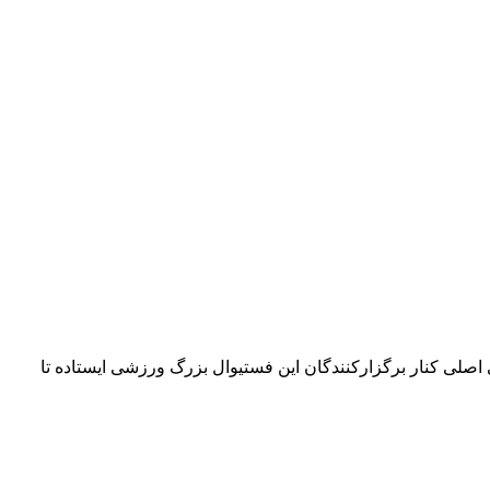
۴۲ کیلومتری می‌چرخد. امسال بلو به‌عنوان حامی اصلی کنار برگزارکنندگان این فستیوال بزرگ ورزشی ایستاده تا