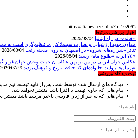
https://aftabevarzeshi.ir/?p=102095
اخبار ورزشی مرتبط
«خالده» در راه ایتالیا
2026/08/04
معاون جدید ارزشیابی و نظارت سینما: کار ما تنظیم‌گری است نه مم
تئاتر «شراره‌های شروه» در اصفهان به روی صحنه رفت
2026/08/04
۷۵۹ اثر به «طلوع ماه» رسید
2026/08/04
عکاس جوان ایرانی در بین برترین عکاسان حیات وحش جهان قرار گ
«پرنیان»؛ روایت خانواده‌ای که حافظ تاریخ و فرهنگ بودند
2026/07/29
ثبت دیدگاه ورزشی
دیدگاه های ارسال شده توسط شما، پس از تایید توسط تیم مدی
پیام هایی که حاوی تهمت یا افترا باشد منتشر نخواهد شد.
پیام هایی که به غیر از زبان فارسی یا غیر مرتبط باشد منتشر ن