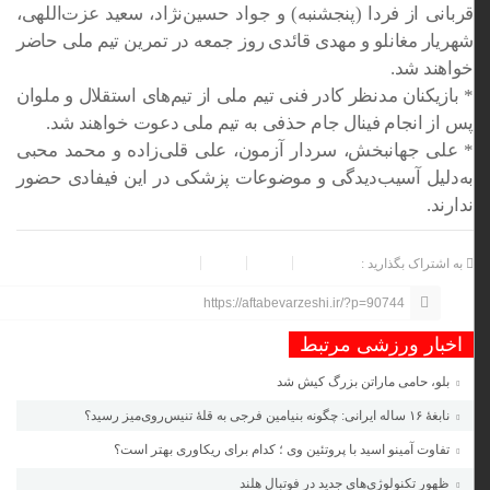
قربانی از فردا (پنجشنبه) و جواد حسین‌نژاد، سعید عزت‌اللهی،
شهریار مغانلو و مهدی قائدی روز جمعه در تمرین تیم ملی حاضر
خواهند شد.
* بازیکنان مدنظر کادر فنی تیم ملی از تیم‌های استقلال و ملوان
پس از انجام فینال جام حذفی به تیم ملی دعوت خواهند شد.
* علی جهانبخش، سردار آزمون، علی قلی‌زاده و محمد محبی
به‌دلیل آسیب‌دیدگی و موضوعات پزشکی در این فیفادی حضور
ندارند.
به اشتراک بگذارید :
https://aftabevarzeshi.ir/?p=90744
اخبار ورزشی مرتبط
بلو، حامی ماراتن بزرگ کیش شد
نابغهٔ ۱۶ ساله ایرانی: چگونه بنیامین فرجی به قلهٔ تنیس‌روی‌میز رسید؟
تفاوت آمینو اسید با پروتئین وی ؛ کدام برای ریکاوری بهتر است؟
ظهور تکنولوژی‌های جدید در فوتبال هلند