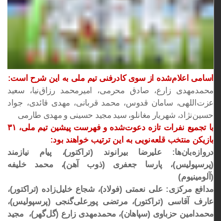
اسامی اعلام‌شده از سوی کادرفنی تیم ملی به این شرح است:
محمدمهدی زارع، صادق محرمی، امیرمحمد رزاق‌نیا، سعید
عزت‌اللهی، سامان قدوس، محمد قربانی، مهدی قائدی، جواد
حسین‌نژاد، شهریار مغانلو، سید مجید حسینی و مهدی طارمی
با تجمیع نفرات تازه دعوت‌شده و فهرست پیشین تیم ملی، ۳۱
بازیکن منتخب قلعه‌نویی به این ترتیب خواهند بود:
دروازه‌بان‌ها: علیرضا بیرانوند (تراکتور)، پیام نیازمند
(پرسپولیس)، پارسا جعفری (ذوب آهن)، محمد خلیفه
(آلومینیوم)
مدافع مرکزی: علی نعمتی (فولاد)، شجاع خلیل‌زاده (تراکتور)،
عارف آقاسی (تراکتور)، مرتضی پورعلی‌گنجی (پرسپولیس)،
محمدامین حزباوی (سپاهان)، محمدمهدی زارع (گل‌گهر)، مجید