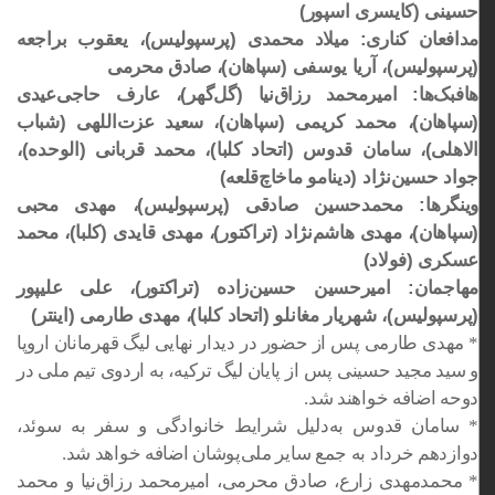
حسینی (کایسری اسپور)
مدافعان کناری: میلاد محمدی (پرسپولیس)، یعقوب براجعه
(پرسپولیس)، آریا یوسفی (سپاهان)، صادق محرمی
هافبک‌ها: امیرمحمد رزاق‌نیا (گل‌گهر)، عارف حاجی‌عیدی
(سپاهان)، محمد کریمی (سپاهان)، سعید عزت‌اللهی (شباب
الاهلی)، سامان قدوس (اتحاد کلبا)، محمد قربانی (الوحده)،
جواد حسین‌نژاد (دینامو ماخاچ‌قلعه)
وینگرها: محمدحسین صادقی (پرسپولیس)، مهدی محبی
(سپاهان)، مهدی هاشم‌نژاد (تراکتور)، مهدی قایدی (کلبا)، محمد
عسکری (فولاد)
مهاجمان: امیرحسین حسین‌زاده (تراکتور)، علی علیپور
(پرسپولیس)، شهریار مغانلو (اتحاد کلبا)، مهدی طارمی (اینتر)
* مهدی طارمی پس از حضور در دیدار نهایی لیگ قهرمانان اروپا
و سید مجید حسینی پس از پایان لیگ ترکیه، به اردوی تیم ملی در
دوحه اضافه خواهند شد.
* سامان قدوس به‌دلیل شرایط خانوادگی و سفر به سوئد،
دوازدهم خرداد به جمع سایر ملی‌پوشان اضافه خواهد شد.
* محمدمهدی زارع، صادق محرمی، امیرمحمد رزاق‌نیا و محمد