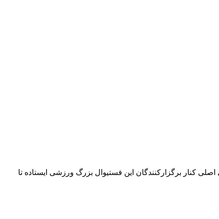
۴۲ کیلومتری می‌چرخد. امسال بلو به‌عنوان حامی اصلی کنار برگزارکنندگان این فستیوال بزرگ ورزشی ایستاده تا