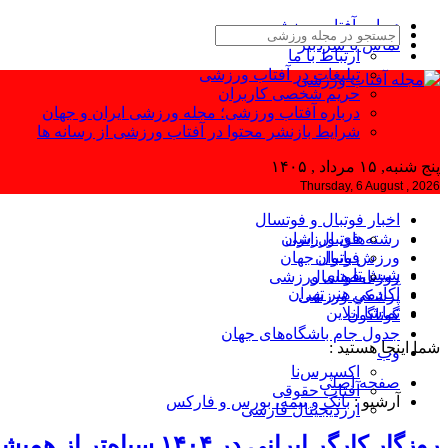
درباره آفتاب ورزشی
تماس با سردبیر
ارتباط با ما
تبلیغات در آفتاب ورزشی
حریم شخصی کاربران
درباره آفتاب ورزشی؛ مجله ورزشی ایران و جهان
شرایط بازنشر محتوا در آفتاب ورزشی از رسانه ها
پنج شنبه, ۱۵ مرداد , ۱۴۰۵
Thursday, 6 August , 2026
اخبار فوتبال و فوتسال
رشته‌های ورزشی
فوتبال ایران
ورزش بانوان
فوتبال جهان
شیش‌تا
فوتسال
روزنامه‌های ورزشی
آکادمی هنر تهران
پزشکی ورزشی
تماشا آنلاین
گوناگون
جدول جام باشگاه‌های جهان
شما اینجا هستید :
وب
اکسپرس‌نا
صفحه اصلی
آفتاب حقوقی
آرشیو :
بانک و بیمه، بورس و فارکس
ارزدیجیتال فارسی
روزگار کارگر ایرانی در ۱۴۰۴ سیاه‌تر از همیشه شد