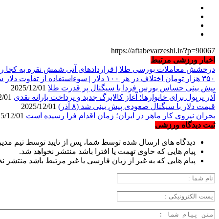
https://aftabevarzeshi.ir/?p=90067
اخبار ورزشی مرتبط
درخشش معاملات بورسی طلا | قراردادهای آتی شمش نقره به کجا ر
۳۵۰ هزار تومان اختلاف در هر ۱۰۰ دلار | سوءاستفاده از تفاوت دلار سفید و آبی در بازار آزاد
پیش بینی حساس بورس فردا با سیگنال پر قدرت طلا
2025/12/01
آذر پرپول برای خانوارها؛ آغاز کالابرگ جدید و پرداخت یارانه نقدی
2025/12/01
قیمت دلار با سیگنال صعودی پیش بینی شد (۸ آذر)
2025/12/01
بحران نیروی کار ماهر در ایران؛ زمان اقدام فرا رسیده است
2025/12/01
ثبت دیدگاه ورزشی
دیدگاه های ارسال شده توسط شما، پس از تایید توسط تیم مدی
پیام هایی که حاوی تهمت یا افترا باشد منتشر نخواهد شد.
پیام هایی که به غیر از زبان فارسی یا غیر مرتبط باشد منتشر ن