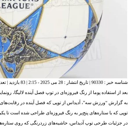
شناسه خبر : 90330 | تاریخ انتشار : 28 می 2025 - 2:15 | 83 بازدید | تعداد دیدگاه :
بعد از استفاده پوما از رنگ فیروزه‌ای در توپ فصل آینده لالیگا، ‏رون
به گزارش “ورزش سه”، آدیداس از توپی که فصل آینده در رقابت‌های ‏لی
توپی که با ستاره‌های پنج‌پر به رنگ فیروزه‌ای طراحی شده است تا ‏ی
در جزئیات طرحی توپ آدیداس، حاشیه‌های زردرنگی که روی ‏ستاره‌های 