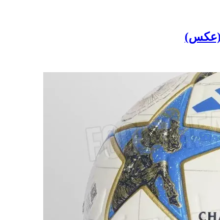
(عکس)‏