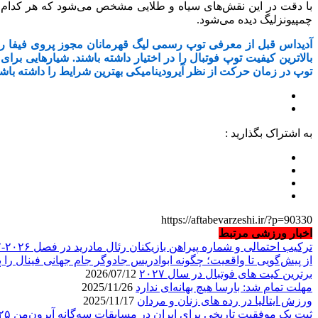
‏چمپیونزلیگ دیده می‌شود. ‏
آدیداس قبل از معرفی توپ رسمی لیگ قهرمانان مجوز پروی فیفا را 
بالاترین کیفیت توپ فوتبال را در اختیار داشته باشند. ‏شیارهایی ب
توپ در زمان حرکت از نظر آیرودینامیکی بهترین ‏شرایط را داشته باشد.
به اشتراک بگذارید :
https://aftabevarzeshi.ir/?p=90330
اخبار ورزشی مرتبط
ترکیب احتمالی و شماره پیراهن بازیکنان رئال مادرید در فصل ۲۰۲۶-۲۰۲۷
از پیش‌گویی تا واقعیت؛ چگونه ابوادریس جادوگر جام جهانی فینال را پ
برترین کیت های فوتبال در سال ۲۰۲۷
2026/07/12
مهلت تمام شد: بارسا هیچ بهانه‌‌ای ندارد
2025/11/26
ورزش ایتالیا در رده های زنان و مردان
2025/11/17
ثبت یک موفقیت تاریخی برای ایران در مسابقات سه‌گانه آیرون‌من ۲۰۲۵