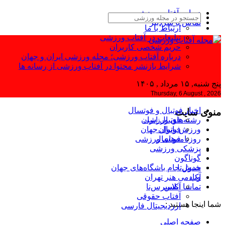
درباره آفتاب ورزشی
تماس با سردبیر
ارتباط با ما
تبلیغات در آفتاب ورزشی
حریم شخصی کاربران
درباره آفتاب ورزشی؛ مجله ورزشی ایران و جهان
شرایط بازنشر محتوا در آفتاب ورزشی از رسانه ها
پنج شنبه, ۱۵ مرداد , ۱۴۰۵
Thursday, 6 August , 2026
اخبار فوتبال و فوتسال
منوی سایت
رشته‌های ورزشی
فوتبال ایران
ورزش بانوان
فوتبال جهان
فوتسال
روزنامه‌های ورزشی
پزشکی ورزشی
گوناگون
جدول جام باشگاه‌های جهان
شیش‌تا
وب
آکادمی هنر تهران
اکسپرس‌نا
تماشا آنلاین
آفتاب حقوقی
شما اینجا هستید :
ارزدیجیتال فارسی
صفحه اصلی