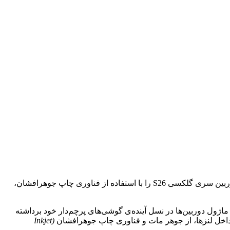
در پی اقدامات سامسونگ برای نازک‌تر کردن محصولات خود، گزارشی جدید حاکی از آن است که این شرکت در تلاش است تا ماژول‌های دوربین سری گلکسی S26 را با استفاده از فناوری چاپ جوهرافشان،
ریک‌تر شدن ماژول دوربین‌ها در نسل آینده‌ی گوشی‌های پرچم‌دار خود برداشته
داخل لنزها، از جوهر مات و فناوری چاپ جوهرافشان
(Inkjet