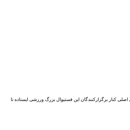
۴۲ کیلومتری می‌چرخد. امسال بلو به‌عنوان حامی اصلی کنار برگزارکنندگان این فستیوال بزرگ ورزشی ایستاده تا