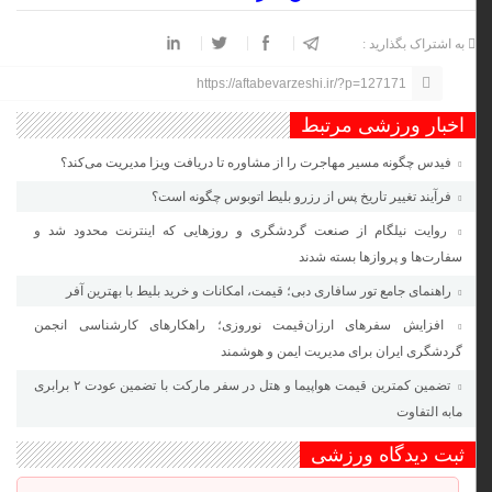
به اشتراک بگذارید :
https://aftabevarzeshi.ir/?p=127171
اخبار ورزشی مرتبط
فیدس چگونه مسیر مهاجرت را از مشاوره تا دریافت ویزا مدیریت می‌کند؟
فرآیند تغییر تاریخ پس از رزرو بلیط اتوبوس چگونه است؟
روایت نیلگام از صنعت گردشگری و روزهایی که اینترنت محدود شد و
سفارت‌ها و پروازها بسته شدند
راهنمای جامع تور سافاری دبی؛ قیمت، امکانات و خرید بلیط با بهترین آفر
افزایش سفرهای ارزان‌قیمت نوروزی؛ راهکارهای کارشناسی انجمن
گردشگری ایران برای مدیریت ایمن و هوشمند
تضمین کمترین قیمت هواپیما و هتل در سفر مارکت با تضمین عودت ۲ برابری
مابه التفاوت
ثبت دیدگاه ورزشی