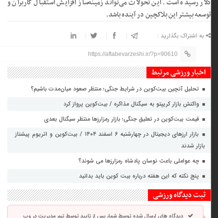
دلار رسیده است. این تحولات می‌تواند زمینه‌ساز افزایش استقبال کاربران و
توسعه‌ بیشتر این بلاکچین در آینده باشد.
به اشتراک بگذارید :
https://aftabevarzeshi.ir/?p=90610
اخبار ورزشی مرتبط
تحلیل آنچین بیت‌کوین در شرایط جنگی؛ منتظر صعود میان‌مدت باشیم؟
واکنش بازار کریپتو به سیگنال مذاکره / بیت‌کوین پرواز کرد
قیمت بیت‌کوین در تعلیق جنگی؛ بازار رمزارزها منتظر سیگنال بعدی
بازار ارزهای دیجیتال در چهارشنبه ۶ اسفند ۱۴۰۴ / بیت‌کوین و اتریوم پیشتاز
بازار شدند
چه عواملی باعث نوسان پادشاه رمزارزها می شوند؟
پنج نکته که این هفته درباره بیت ‌کوین باید بدانید
ثبت دیدگاه ورزشی
دیدگاه های ارسال شده توسط شما، پس از تایید توسط تیم مدیریت در وب