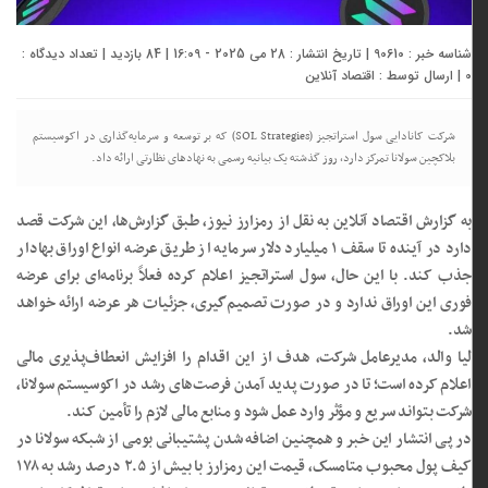
شناسه خبر : 90610 | تاریخ انتشار : 28 می 2025 - 16:09 | 84 بازدید | تعداد دیدگاه :
0
| ارسال توسط :
اقتصاد آنلاین
شرکت کانادایی سول استراتجیز (SOL Strategies) که بر توسعه و سرمایه‌گذاری در اکوسیستم
بلاکچین سولانا تمرکز دارد، روز گذشته یک بیانیه رسمی به نهاد‌های نظارتی ارائه داد.
به گزارش اقتصاد آنلاین به نقل از رمزارز نیوز، طبق گزارش‌ها، این شرکت قصد
دارد در آینده تا سقف ۱ میلیارد دلار سرمایه از طریق عرضه انواع اوراق بهادار
جذب کند. با این حال، سول استراتجیز اعلام کرده فعلاً برنامه‌ای برای عرضه
فوری این اوراق ندارد و در صورت تصمیم‌گیری، جزئیات هر عرضه ارائه خواهد
شد.
لیا والد، مدیرعامل شرکت، هدف از این اقدام را افزایش انعطاف‌پذیری مالی
اعلام کرده است؛ تا در صورت پدید آمدن فرصت‌های رشد در اکوسیستم سولانا،
شرکت بتواند سریع و مؤثر وارد عمل شود و منابع مالی لازم را تأمین کند.
در پی انتشار این خبر و همچنین اضافه ‌شدن پشتیبانی بومی از شبکه سولانا در
کیف پول محبوب متامسک، قیمت این رمزارز با بیش از ۲.۵ درصد رشد به ۱۷۸