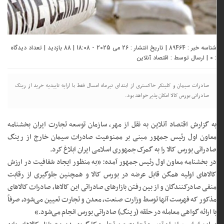
شناسه خبر : 89464 | تاریخ انتشار : 26 می 2025 - 18:08 | 88 بازدید | تعداد دیدگاه
:
0
| ارسال توسط :
اقتصاد آنلاین
صادرات سیمان و کلینکر خاکستری از ابتدای تیرماه امسال فقط با ارایه تاییدیه خرید از رینگ
صادراتی بورس کالا امکان پذیر خواهد بود.
به گزارش اقتصاد آنلاین به نقل از مهر، سازمان توسعه تجارت ایران بخشنامه
معاون اول رئیس جمهور مبنی بر ممنوعیت صادرات سیمان خارج از رینگ
صادراتی بورس کالا را به گمرک جمهوری اسلامی ایران ابلاغ کرد.
در بخشنامه معاون اول رئیس جمهور آمده: «به منظور ایجاد شفافیت در ارزش
کالاهای اولیه همگن قابل عرضه در بورس کالا و همچنین جلوگیری از رقابت
منفی صادرکنندگان و از بین رفتن بازارهای صادراتی این کالاها، صادرات کالاهای
مذکور که فهرست آنها توسط وزارت صنعت، معدن و تجارت تعیین می‌شود، صرفاً
با ارائه گواهی معامله در حلقه (رینگ) صادراتی بورس انجام می‌شود.»