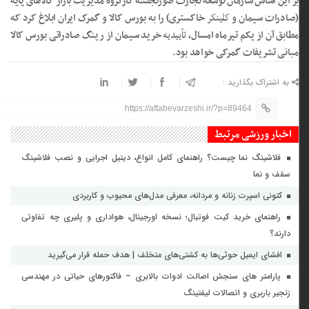
بر این اساس سازمان توسعه تجارت صورتجلسه کارگروه مدیریت بازار کالاهای پایه
(صادرات سیمان و
کلینکر
خاکستری) را به بورس کالا و گمرک ایران ابلاغ کرد که
مطابق آن از یکم تیرماه امسال،
تأییدیه
خرید سیمان از رینگ صادراتی بورس کالا
مبانی تشریفات گمرکی خواهد بود.
به اشتراک بگذارید :
https://aftabevarzeshi.ir/?p=89464
اخبار ورزشی مرتبط
فلاشینگ نما چیست؟ راهنمای کامل انواع، دیتیل اجرایی و نصب فلاشینگ
سقف و نما
کتونی اسپرت زنانه و مردانه، معرفی مدل‌های محبوب و کاربردی
راهنمای خرید کیت فوتبال؛ نسخه اورجینال، هواداری و پلیری چه تفاوتی
دارند؟
افشای ایمیل حوثی‌ها به کشتی‌های متخلف | هدف حمله قرار می‌گیرید
پارامتر های سنجش اصالت ادوات بالابری – فاکتورهای حیاتی در مهندسی
زنجیر باربری و اتصالات لیفتینگ