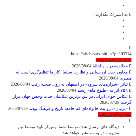
به اشتراک بگذارید :
https://aftabevarzeshi.ir/?p=103314
اخبار ورزشی مرتبط
«خالده» در راه ایتالیا
2026/08/04
معاون جدید ارزشیابی و نظارت سینما: کار ما تنظیم‌گری است نه
ممیزی
2026/08/04
تئاتر «شراره‌های شروه» در اصفهان به روی صحنه رفت
2026/08/04
۷۵۹ اثر به «طلوع ماه» رسید
2026/08/04
عکاس جوان ایرانی در بین برترین عکاسان حیات وحش جهان قرار
گرفت
2026/07/29
«پرنیان»؛ روایت خانواده‌ای که حافظ تاریخ و فرهنگ بودند
2026/07/29
ثبت دیدگاه ورزشی
دیدگاه های ارسال شده توسط شما، پس از تایید توسط تیم
مدیریت در وب منتشر خواهد شد.