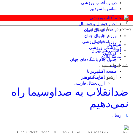
درباره آفتاب ورزشی
تماس با سردبیر
اخبار فوتبال و فوتسال
رشته‌های ورزشی
فوتبال ایران
ورزش بانوان
فوتبال جهان
فوتسال
روزنامه‌های ورزشی
شیش‌تا
پزشکی ورزشی
آکادمی هنر تهران
گوناگون
تماشا آنلاین
جدول جام باشگاه‌های جهان
وب
شما اینجا هستید :
صفحه اصلی
اکسپرس‌نا
آرشیو :
آفتاب حقوقی
فرهنگ و هنر
ارزدیجیتال فارسی
ضدانقلاب به صداوسیما راه
نمی‌دهیم
ارسال