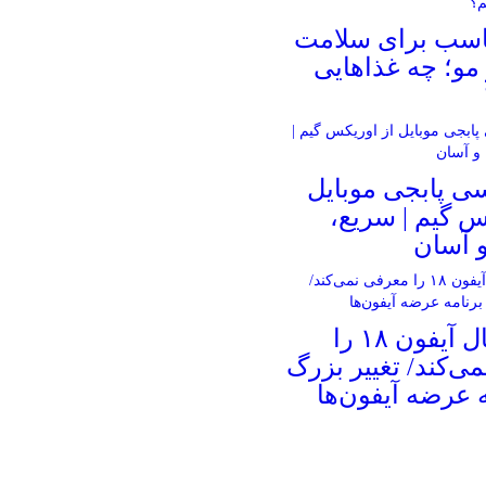
ناسب برای سلامت
و؛ چه غذاهایی
ی پابجی موبایل
س گیم | سریع،
 آسان
اپل امسال آیفون ۱۸ را
ی‌کند/ تغییر بزرگ
ه عرضه آیفون‌ها