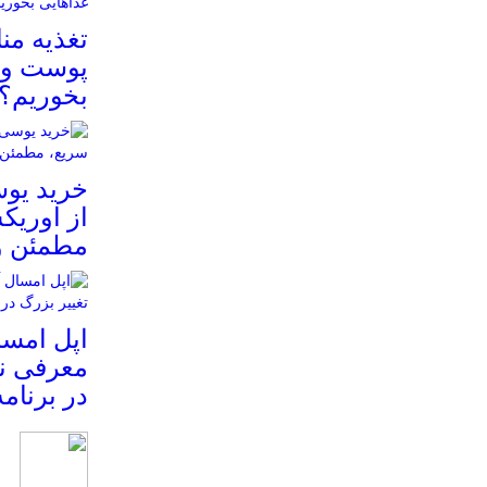
تغذیه م
پوست و م
بخوریم؟
خرید یوس
از اوریک
مطمئن و
معرفی نم
در برنام