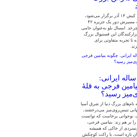
پنجمین ماراتن کیش ۱۴ آذر برگزار می‌شود،
تنها ماراتنی که مسیرش دور یک جزیره ۴۲
رخد. امسال بلو به‌عنوان حامی
زارکنندگان این فستیوال بزرگ
 تا تجربه متفاوتی برای
ند.
ابغهٔ ۱۶ ساله ایرانی:
امین فرجی به قلهٔ
‌میز رسید؟
نام‌های بزرگ دنیا از شرق آسیا
نی تنیس‌روی‌میز می‌درخشند،
ان، نوجوانی برخاست که توانست
ا بر هم زند. بنیامین فرجی،
ونسردی از خاکی که همیشه
ان تازه است، با راکت کوچکش