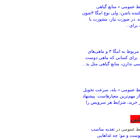
 عمومی » منابع گیاهی
می‌تونن کمک‌کننده باشن، ولی نوع امگا ۳شون
ته. در صورت نیاز، مشورت با
رای...
باقری » بخش مربوط به امگا ۳ و ماهی‌های
. برای کسانی که ماهی دوست
ی ندارن، منابع گیاهی مثل بذ...
ط عمومی » بله، سرعت تحویل
ز مهم‌ترین معیارهاست. پیشنهاد
ز خرید، شرایط هر سرویس را
شی
بط عمومی
در
تغذیه مناسب
وست و مو؛ چه غذاهایی