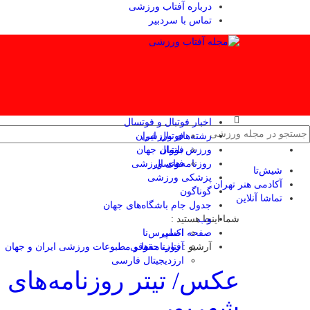
درباره آفتاب ورزشی
تماس با سردبیر
اخبار فوتبال و فوتسال
رشته‌های ورزشی
فوتبال ایران
ورزش بانوان
فوتبال جهان
فوتسال
روزنامه‌های ورزشی
شیش‌تا
پزشکی ورزشی
آکادمی هنر تهران
گوناگون
تماشا آنلاین
جدول جام باشگاه‌های جهان
وب
شما اینجا هستید :
صفحه اصلی
اکسپرس‌نا
آرشیو :
آفتاب حقوقی
روزنامه‌ها و مطبوعات ورزشی ایران و جهان
ارزدیجیتال فارسی
شهریور