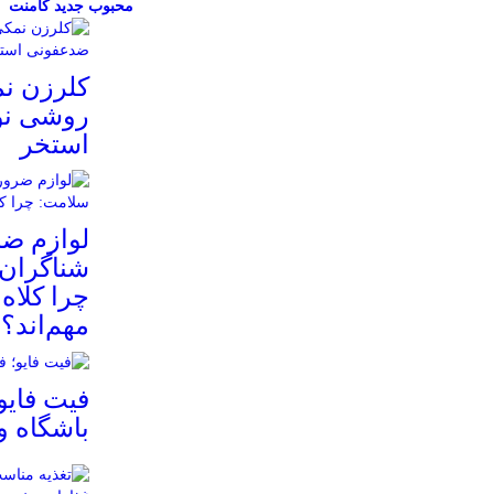
محبوب
جدید
کامنت
کلرزن ن
روشی نو
استخر
لوازم ض
شناگران 
چرا کلاه
مهم‌اند؟
فیت ‌فایو
باشگاه 